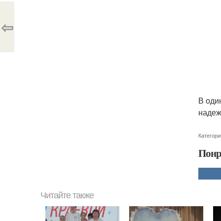
⇦
В оди
надежд
Категори
Понр
Читайте также