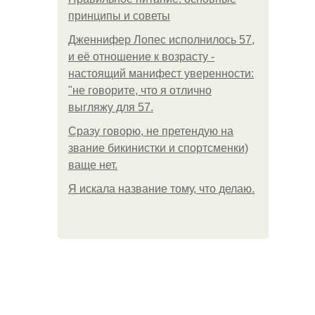
принципы и советы
Дженнифер Лопес исполнилось 57,
и её отношение к возрасту -
настоящий манифест уверенности:
"не говорите, что я отлично
выгляжу для 57.
Сразу говорю, не претендую на
звание бикинистки и спортсменки)
ваще нет.
Я искала название тому, что делаю.