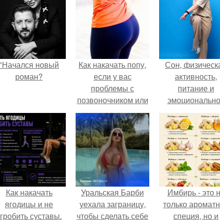
"Начался новый
Как накачать попу,
Сон, физическ
роман?
если у вас
активность,
проблемы с
питание и
позвоночником или
эмоциональн
тренировки попы
состояние!
без осевой
нагрузки.
Как накачать
Уральская Барби
Имбирь - это 
ягодицы и не
уехала заграницу,
только аромат
гробить суставы.
чтобы сделать себе
специя, но и