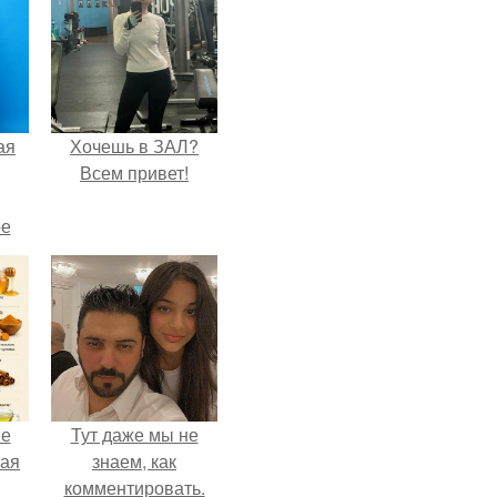
ая
Хочешь в ЗАЛ?
Всем привет!
ое
не
Тут даже мы не
ная
знаем, как
комментировать.