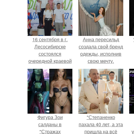
16 сентября в г.
Анна пересильд
Лесосибирске
создала свой бренд
состоялся
одежды, исполнив
очередной краевой
свою мечту.
фестиваль
адаптивного
спорта.
Фигура Зои
"Степаненко
салданы в
пахала 40 лет, а эта
"Стражах
пришла на всё
у