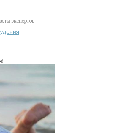
веты экспертов
худения
я!