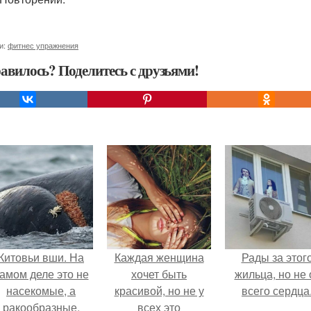
и:
фитнес упражнения
авилось? Поделитесь с друзьями!
Китовьи вши. На
Каждая женщина
Рады за этог
амом деле это не
хочет быть
жильца, но не 
насекомые, а
красивой, но не у
всего сердца
ракообразные,
всех это