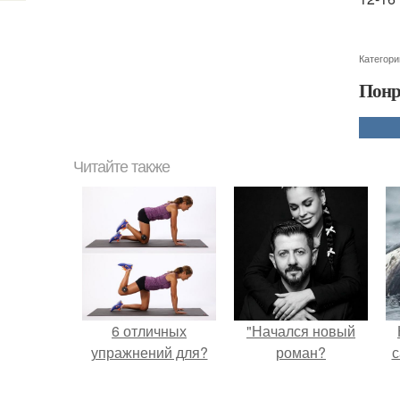
Категори
Понр
Читайте также
6 отличных
"Начался новый
упражнений для?
роман?
с