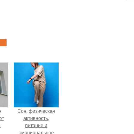
о
Сон, физическая
от
активность,
.
питание и
эмоциональное