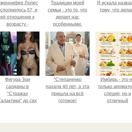
женнифер Лопес
Традиции моей
Я искала назва
сполнилось 57, и
семьи - это то, что
тому, что дела
её отношение к
делает нас
возрасту -
особенными.
настоящий
манифест
уверенности: "не
говорите, что я
отлично выгляжу
для 57.
Фигура Зои
"Степаненко
Имбирь - это 
салданы в
пахала 40 лет, а эта
только аромат
"Стражах
пришла на всё
специя, но и
Галактики" до сих
готовое!
отличный
пор вызывает
ингредиент д
восхищение.
полезных напит
и блюд.