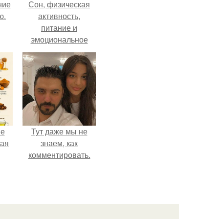
ние
Сон, физическая
ю.
активность,
питание и
эмоциональное
состояние!
не
Тут даже мы не
ная
знаем, как
комментировать.
ля
ков