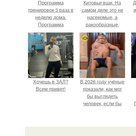
Программа
Китовьи вши. На
Д
тренировок 3 раза в
самом деле это не
и
неделю дома.
насекомые, а
Программа
ракообразные,
тренировок 3 раза в
относящиеся к
неделю в домашних
бокоплавам.
условиях!
Хочешь в ЗАЛ?
В 2026 году учёные
Всем привет!
показали, как мог
бы выглядеть
человек, если бы
его тело
эволюционировало
специально для
выживания в