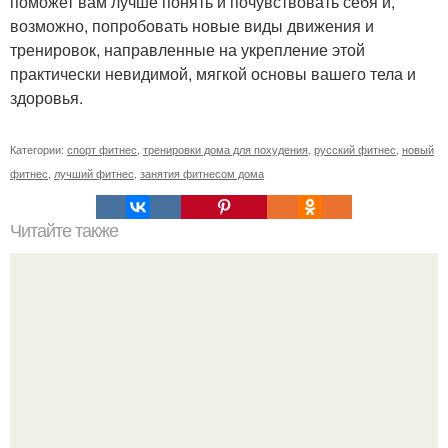
поможет вам лучше понять и почувствовать себя и,
возможно, попробовать новые виды движения и
тренировок, направленные на укрепление этой
практически невидимой, мягкой основы вашего тела и
здоровья.
Категории:
спорт фитнес
,
тренировки дома для похудения
,
русский фитнес
,
новый
фитнес
,
лучший фитнес
,
занятия фитнесом дома
Читайте также
Всего 6 простых упражнений помогут вам сделать
красивые, стройные ручки.