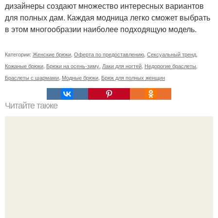
дизайнеры создают множество интересных вариантов
для полных дам. Каждая модница легко сможет выбрать
в этом многообразии наиболее подходящую модель.
Категории:
Женские брюки
,
Оферта по предоставлению
,
Сексуальный тренд
,
Кожаные брюки
,
Брюки на осень-зиму
,
Лаки для ногтей
,
Недорогие браслеты
,
Браслеты с шармами
,
Модные брюки
,
Брюк для полных женщин
Читайте также
Упражнения для подтяжки лица. 8 действенных
упражнений для подтяжки овала лица.