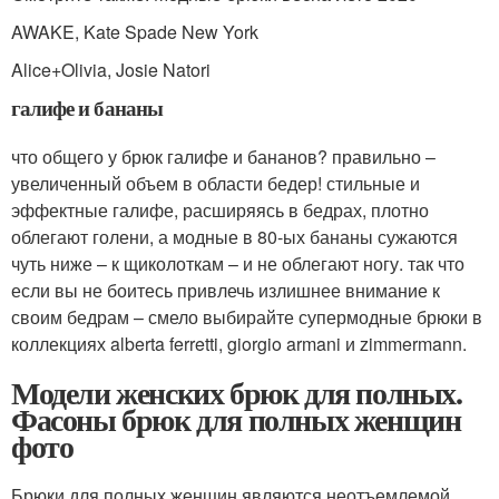
AWAKE, Kate Spade New York
Alice+Olivia, Josie Natori
галифе и бананы
что общего у брюк галифе и бананов? правильно –
увеличенный объем в области бедер! стильные и
эффектные галифе, расширяясь в бедрах, плотно
облегают голени, а модные в 80-ых бананы сужаются
чуть ниже – к щиколоткам – и не облегают ногу. так что
если вы не боитесь привлечь излишнее внимание к
своим бедрам – смело выбирайте супермодные брюки в
коллекциях alberta ferretti, giorgio armani и zimmermann.
Модели женских брюк для полных.
Фасоны брюк для полных женщин
фото
Брюки для полных женщин являются неотъемлемой