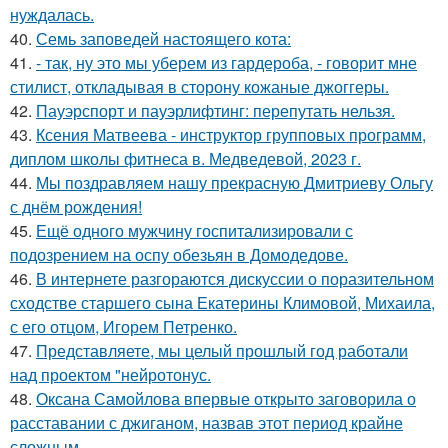
нуждалась.
40.
Семь заповедей настоящего кота:
41.
- так, ну это мы уберем из гардероба, - говорит мне
стилист, откладывая в сторону кожаные джоггеры.
42.
Пауэрспорт и пауэрлифтинг: перепутать нельзя.
43.
Ксения Матвеева - инструктор групповых программ,
диплом школы фитнеса в. Медведевой, 2023 г.
44.
Мы поздравляем нашу прекрасную Дмитриеву Ольгу
с днём рождения!
45.
Ещё одного мужчину госпитализировали с
подозрением на оспу обезьян в Домодедове.
46.
В интернете разгораются дискуссии о поразительном
сходстве старшего сына Екатерины Климовой, Михаила,
с его отцом, Игорем Петренко.
47.
Представляете, мы целый прошлый год работали
над проектом "нейротонус.
48.
Оксана Самойлова впервые открыто заговорила о
расставании с джиганом, назвав этот период крайне
сложным.