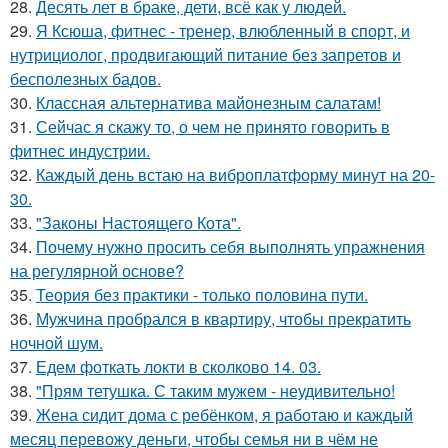
28.
Десять лет в браке, дети, всё как у людей.
29.
Я Ксюша, фитнес - тренер, влюбленный в спорт, и
нутрициолог, продвигающий питание без запретов и
бесполезных бадов.
30.
Классная альтернатива майонезным салатам!
31.
Сейчас я скажу то, о чем не принято говорить в
фитнес индустрии.
32.
Каждый день встаю на виброплатформу минут на 20-
30.
33.
"Законы Настоящего Кота".
34.
Почему нужно просить себя выполнять упражнения
на регулярной основе?
35.
Теория без практики - только половина пути.
36.
Мужчина пробрался в квартиру, чтобы прекратить
ночной шум.
37.
Едем фоткать локти в сколково 14. 03.
38.
"Прям тетушка. С таким мужем - неудивительно!
39.
Жена сидит дома с ребёнком, я работаю и каждый
месяц перевожу деньги, чтобы семья ни в чём не