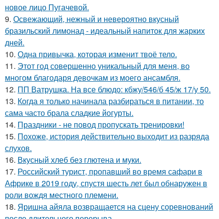
новое лицо Пугачевой.
9.
Освежающий, нежный и невероятно вкусный
бразильский лимонад - идеальный напиток для жарких
дней.
10.
Одна привычка, которая изменит твоё тело.
11.
Этот год совершенно уникальный для меня, во
многом благодаря девочкам из моего ансамбля.
12.
ПП Ватрушка. На все блюдо: кбжу/546/б 45/ж 17/у 50.
13.
Когда я только начинала разбираться в питании, то
сама часто брала сладкие йогурты.
14.
Праздники - не повод пропускать тренировки!
15.
Похоже, история действительно выходит из разряда
слухов.
16.
Вкусный хлеб без глютена и муки.
17.
Российский турист, пропавший во время сафари в
Африке в 2019 году, спустя шесть лет был обнаружен в
роли вождя местного племени.
18.
Яришна айяла возвращается на сцену соревнований
после длительного перерыва.