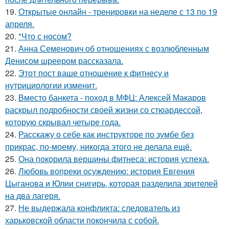
19.
Открытые онлайн - тренировки на неделе с 13 по 19
апреля.
20.
"Что с носом?
21.
Анна Семенович об отношениях с возлюбленным
Денисом шреером рассказала.
22.
Этот пост ваше отношение к фитнесу и
нутрициологии изменит.
23.
Вместо банкета - поход в МФЦ: Алексей Макаров
раскрыл подробности своей жизни со стюардессой,
которую скрывал четыре года.
24.
Расскажу о себе как инструкторе по зумбе без
прикрас, по-моему, никогда этого не делала ещё.
25.
Она покорила вершины фитнеса: история успеха.
26.
Любовь вопреки осуждению: история Евгения
Цыганова и Юлии снигирь, которая разделила зрителей
на два лагеря.
27.
Не выдержала конфликта: следователь из
харьковской области покончила с собой.