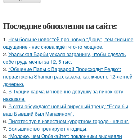
Последние обновления на сайте:
1.
Чем больше новостей про новую "Дюну", тем сильнее
ощущение - нас снова ждёт что-то мощное.
2.
Уральская Барби уехала заграницу, чтобы сделать
себе грудь мечты за 12, 5 тыс.
3.
"Общение Папы с Варварой Происходит Редко":
первая жена Shaman рассказала, как живет с 12-летней
дочерью.
4.
В Турции карма мгновенно девушку за пинок коту
наказала.
5.
В ceти обсуждают новый вирусный тренд: "Если бы
ваш Бывший был Магазином".
6.
Пилатес тур в известном курортном городе - нячанг.
7.
Большинство тренируют ягодицы.
8.
"Моложе, чем Орбакайте": поклонники высмеяли