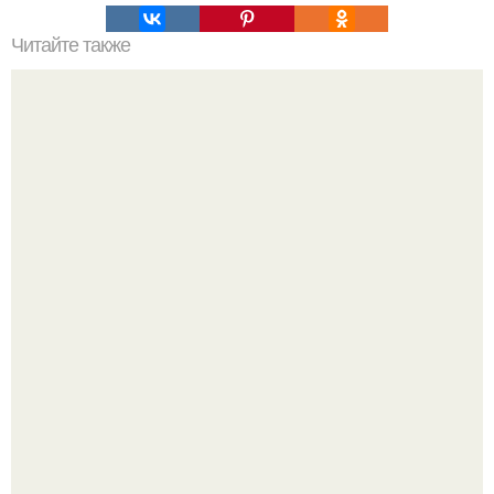
Читайте также
Bodymania Джон берарди про инсулин.
Анна пересильд создала свой бренд одежды, исполнив
свою мечту.