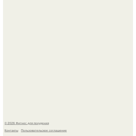
Уральская Барби уехала заграницу, чтобы сделать себе
грудь мечты за 12, 5 тыс.
Имбирь - это не только ароматная специя, но и отличный
ингредиент для полезных напитков и блюд.
© 2026 Фитнес для похудения
Контакты
Пользовательское соглашение