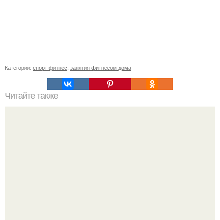
Категории:
спорт фитнес
,
занятия фитнесом дома
Читайте также
Лишь одно упражнение, но оказывает
сногсшибательный эффект: "Осиная" талия и плоский
живот - при этом огромная польза для здоровья!