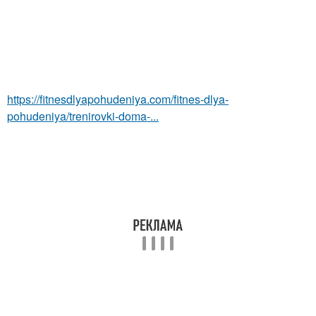
https://fitnesdlyapohudeniya.com/fitnes-dlya-
pohudeniya/trenirovki-doma-...