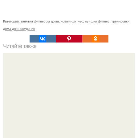
Категории:
занятия фитнесом дома
,
новый фитнес
,
лучший фитнес
,
тренировки
дома для похудения
Читайте также
История фитнеса. История о том, как я стала тренером