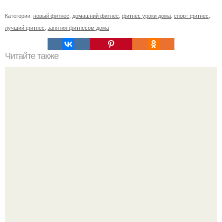
Категории:
новый фитнес
,
домашний фитнес
,
фитнес уроки дома
,
спорт фитнес
,
лучший фитнес
,
занятия фитнесом дома
Читайте также
Куда сходить в Тюмени. 20 Лучших мест в Тюмени, куда
можно сходить с маленьким ребенком