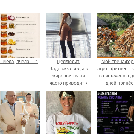
"Пчела, пчела …".
Целлюлит.
Мой тренажёр
Задержка воды в
агро - фитнес - 
жировой ткани
по истечению д
часто приводит к
дней принёс
целлюлиту,
ощутимый
лишнему весу и
результат.
отекам.