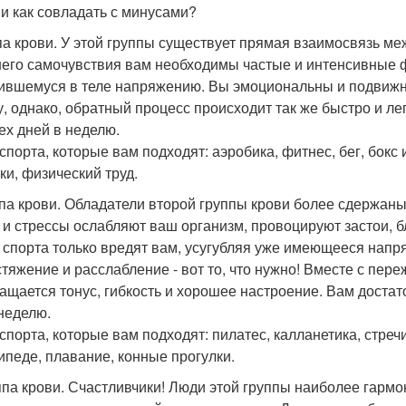
 и как совладать с минусами?
ппа крови. У этой группы существует прямая взаимосвязь м
его самочувствия вам необходимы частые и интенсивные ф
ившемуся в теле напряжению. Вы эмоциональны и подвижны
, однако, обратный процесс происходит так же быстро и ле
ех дней в неделю.
спорта, которые вам подходят: аэробика, фитнес, бег, бокс 
ки, физический труд.
уппа крови. Обладатели второй группы крови более сдержан
 и стрессы ослабляют ваш организм, провоцируют застои, 
 спорта только вредят вам, усугубляя уже имеющееся нап
стяжение и расслабление - вот то, что нужно! Вместе с пер
ащается тонус, гибкость и хорошее настроение. Вам достаточ
 неделю.
спорта, которые вам подходят: пилатес, калланетика, стреч
ипеде, плавание, конные прогулки.
руппа крови. Счастливчики! Люди этой группы наиболее гарм