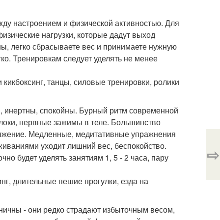
ежду настроением и физической активностью. Для
изические нагрузки, которые дадут выход
, легко сбрасываете вес и принимаете нужную
гко. Тренировкам следует уделять не менее
и кикбоксинг, танцы, силовые тренировки, ролики
ы, инертны, спокойны. Бурный ритм современной
блоки, нервные зажимы в теле. Большинство
ряжение. Медленные, медитативные упражнения
еживаниями уходит лишний вес, беспокойство.
⇨
но будет уделять занятиям 1, 5 - 2 часа, пару
инг, длительные пешие прогулки, езда на
оничны - они редко страдают избыточным весом,