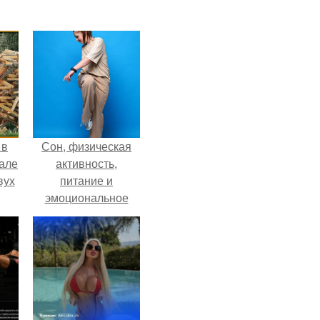
 в
Сон, физическая
зале
активность,
вух
питание и
эмоциональное
состояние!