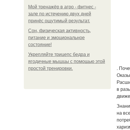
Мой тренажёр в агро - фитнес -
зале по истечению двух дней
принёс ощутимый результат.
Сон, физическая активность,
питание и эмоциональное
состояние!
Укрепляйте трицепс бедра и
ягодичные мышцы с помощью этой
. Поч
простой тренировки.
Оказы
Расши
в раз
движе
Знани
на вс
потре
хариз