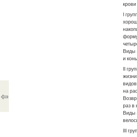
крови
I гру
хорош
накоп
форму
четыр
Виды 
и конь
II гр
жизни
видов
на ра
⇦
Возвр
раз в
Виды 
велос
III г