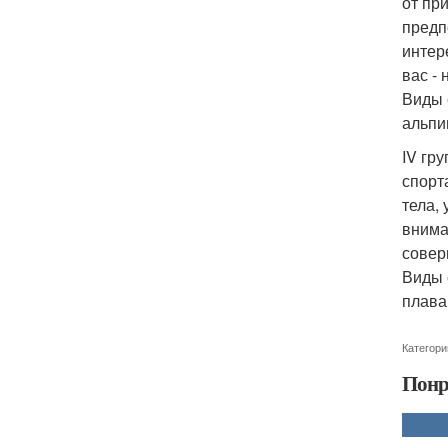
от пр
предп
интер
вас -
Виды 
альпи
IV гр
спорт
тела,
внима
совер
Виды с
плава
Категори
Понр