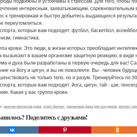
ироды подвижны и устойчивы к стрессам. Для того, чтобы п
очтение интересным, захватывающим, соревновательным ви
ес к тренировкам и быстро добьетесь выдающихся результат
 не переутомляться.
спорта, которые вам подходят: футбол, баскетбол, волейбол
низм, гимнастика.
уппа крови. Это люди, в жизни которых преобладает интелл
а вызывают в вашем организме защитную реакцию, в виде 
 ума и духа были разработаны в первую очередь для вас! С
ние на йогу и цигун, и вы не пожалеете. Вы - человек буду
шенствовать не только тело, но и разум. Тренируйтесь по 3
порта, которые вам подходят: йога, цигун, тай - цзи, тенсе
ние. Какая у вас группа крови.
и:
занятия фитнесом дома
,
спорт фитнес
,
тренировки дома для похудения
,
фитнес тре
авилось? Поделитесь с друзьями!