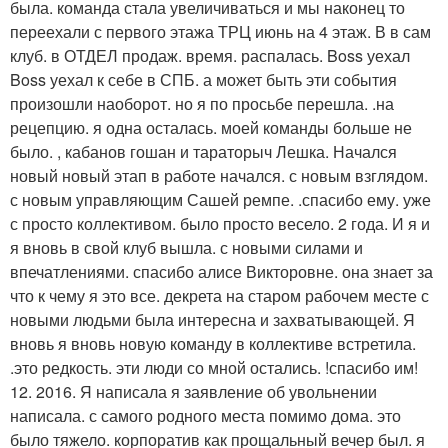
была. команда стала увеличиваться и мы наконец то
переехали с первого этажа ТРЦ июнь на 4 этаж. В в сам
клуб. в ОТДЕЛ продаж. время. распалась. Boss уехал
Boss уехал к себе в СПБ. а может быть эти события
произошли наоборот. но я по просьбе перешла. .на
рецепцию. я одна осталась. моей команды больше не
было. , кабанов гошан и тараторыч Лешка. Начался
новый новый этап в работе начался. с новым взглядом.
с новым управляющим Сашей ремпе. .спасибо ему. уже
с просто коллективом. было просто весело. 2 года. И я и
я вновь в свой клуб вышла. с новыми силами и
впечатлениями. спасибо алисе Викторовне. она знает за
что к чему я это все. декрета на старом рабочем месте с
новыми людьми была интересна и захватывающей. Я
вновь я вновь новую команду в коллективе встретила.
.это редкость. эти люди со мной остались. !спасибо им!
12. 2016. Я написала я заявление об увольнении
написала. с самого родного места помимо дома. это
было тяжело. корпоратив как прощальный вечер был. я