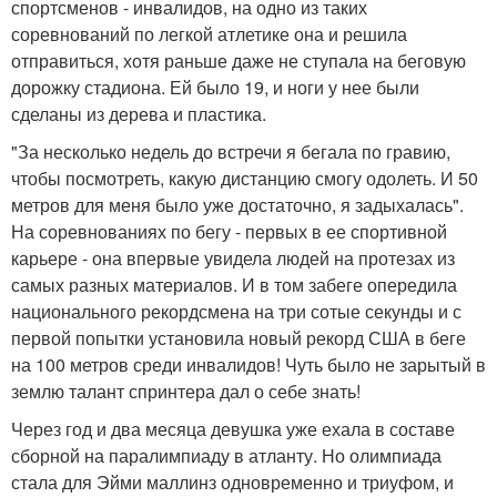
спортсменов - инвалидов, на одно из таких
соревнований по легкой атлетике она и решила
отправиться, хотя раньше даже не ступала на беговую
дорожку стадиона. Ей было 19, и ноги у нее были
сделаны из дерева и пластика.
"За несколько недель до встречи я бегала по гравию,
чтобы посмотреть, какую дистанцию смогу одолеть. И 50
метров для меня было уже достаточно, я задыхалась".
На соревнованиях по бегу - первых в ее спортивной
карьере - она впервые увидела людей на протезах из
самых разных материалов. И в том забеге опередила
национального рекордсмена на три сотые секунды и с
первой попытки установила новый рекорд США в беге
на 100 метров среди инвалидов! Чуть было не зарытый в
землю талант спринтера дал о себе знать!
Через год и два месяца девушка уже ехала в составе
сборной на паралимпиаду в атланту. Но олимпиада
стала для Эйми маллинз одновременно и триуфом, и