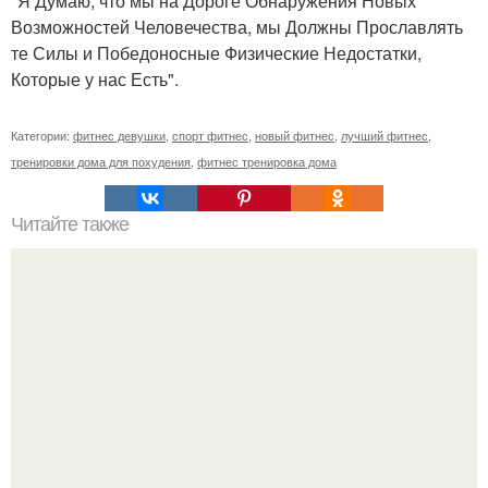
"Я Думаю, что мы на Дороге Обнаружения Новых
Возможностей Человечества, мы Должны Прославлять
те Силы и Победоносные Физические Недостатки,
Которые у нас Есть".
Категории:
фитнес девушки
,
спорт фитнес
,
новый фитнес
,
лучший фитнес
,
тренировки дома для похудения
,
фитнес тренировка дома
Читайте также
Найди 20-25 минут в СУТКИ для своего тела.