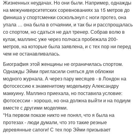
Жизненных неудачах. Но они были. Например, однажды
на межуниверситетских соревнованиях за 15 метров до
финиша у спортсменки соскользнул с ноги протез, она
упала … она была в отчаянии, и так бы и расспрощалась
со спортом, но сдаться не дал тренер. Собрав волю в
кулак, маллинс уже через полчаса пробежала 200-
метров, на которые была заявлена, и с тех пор ни перед
чем не останавливалась.
Биография этой женщины не ограничилась спортом.
Однажды Эйми пригласили сняться для обложки
модного журнала. А через пару месяцев - в Лондон на
фотосессию к знаменитому модельеру Александру
маккуину. Маллинз приехала, но поставила условие:
фотосессии - хорошо, но она должна выйти и на подиум
вместе с другими моделями.
"На первом показе никто не понял, что я была на
протезах - люди думали, что это такие резные
деревянные сапоги! С тех пор Эйми призывает