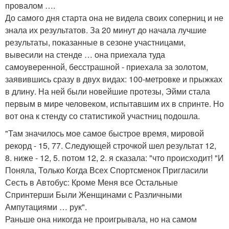
провалом ….
До самого дня старта она не видела своих соперниц и не
знала их результатов. За 20 минут до начала лучшие
результаты, показанные в сезоне участницами,
вывесили на стенде … она приехала туда
самоуверенной, бесстрашной - приехала за золотом,
заявившись сразу в двух видах: 100-метровке и прыжках
в длину. На ней были новейшие протезы, Эйми стала
первым в мире человеком, испытавшим их в спринте. Но
вот она к стенду со статистикой участниц подошла.
"Там значилось мое самое быстрое время, мировой
рекорд - 15, 77. Следующей строчкой шел результат 12,
8. ниже - 12, 5. потом 12, 2. я сказала: "что происходит! "И
Поняла, Только Когда Всех Спортсменок Пригласили
Сесть в Автобус: Кроме Меня все Остальные
Спринтерши Были Женщинами с Различными
Ампутациями … рук".
Раньше она никогда не проигрывала, но на самом