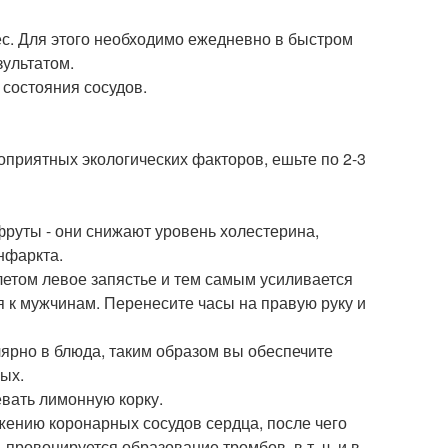
ес. Для этого необходимо ежедневно в быстром
зультатом.
 состояния сосудов.
оприятных экологических факторов, ешьте по 2-3
фруты - они снижают уровень холестерина,
нфаркта.
летом левое запястье и тем самым усиливается
я к мужчинам. Перенесите часы на правую руку и
лярно в блюда, таким образом вы обеспечите
ых.
вать лимонную корку.
ужению коронарных сосудов сердца, после чего
провоцируется образование тромбов, в т. ч. и в