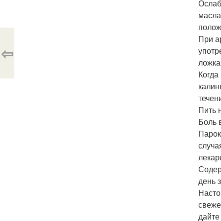
Ослаб
масла
полож
При а
⇦
употр
ложка
Когда
калин
течен
Пить 
Боль 
Парок
случа
лекар
Содер
день 
Насто
свеже
дайте