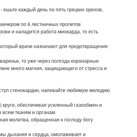
- ешьте каждый день по пять грецких орехов,
 вечером по 6 лестничных пролетов
ови и наладится работа миокарда, то есть
 который врачи назначают для предотвращения
о варенье, то уже через полгода коронарные
малине много магния, защищающего от стресса и
иступ стенокардии, напевайте любимую мелодию
 круге, обеспечивая усиленный газообмен и
о всем тканям и органам.
ая молитва, обращенная к господу богу
мы дыхания и сердца, омолаживает и