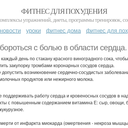
ФИТНЕС ДЛЯ ПОХУДЕНИЯ
комплексы упражнений, диеты, программы тренировок, со
новости
уроки
фитнес дома
фитнес для по
 бороться с болью в области сердца.
 каждый день по стакану красного виноградного сока, чтоб
тить закупорку тромбами коронарных сосудов сердца.
е допустить возникновение сердечно-сосудистых заболевани
молочных продуктов или нежирного молока.
е поддерживать работу сердца и кровеносных сосудов в на
кты с повышенным содержанием витамина Е: сыр, овощи, б
кукурузное.
смерти от инфаркта миокарда (омертвения - некроза мышцы 