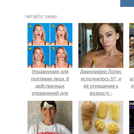
Читайте также
Упражнения для
Дженнифер Лопес
подтяжки лица. 8
исполнилось 57, и
аг
действенных
её отношение к
п
упражнений для
возрасту -
подтяжки овала
настоящий
лица.
манифест
уверенности: "не
говорите, что я
отлично выгляжу