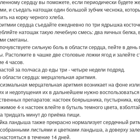
ленному сердцу вы поможете, если периодически будете ж
ми, и съедать натощак один большой зубчик чеснока, котор
ить на корку черного хлеба.
ритмии сердца съедайте ежедневно по три ядрышка косточе
ебляйте натощак такую лечебную смесь: два яичных белка,
ми сметаны.
 почувствуете сильную боль в области сердца, пейте в день 
ы. Растолките в чашке две столовые ложки ягод и залейте ст
ие 4 часов.
настой за полчаса до еды три - четыре недели подряд.
в области сердца: мерцательная аритмия.
сизмальная мерцательная аритмия возникает на фоне излиш
ях и недопущения их в дальнейшем нужно воспользоваться
ственных препаратов: настоек боярышника, пустырника, ко
жимое 4-х настоек влейте в бутыль темного цвета, взболта
за тридцать минут до приёма пищи.
йка ландыша также прекрасно нормализует сердечный ритм.
собранными листьями и цветками ландыша, а доверху залей
 настояться в течение 14 дней.