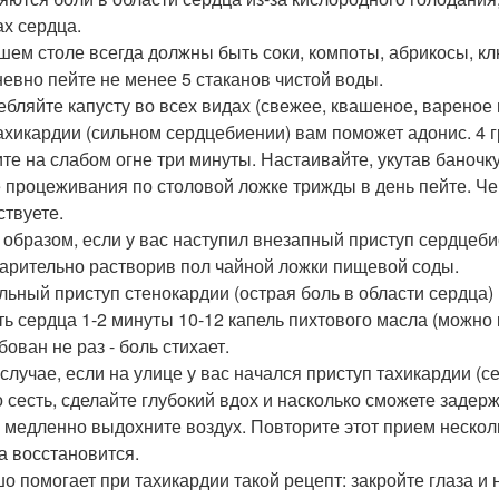
ах сердца.
шем столе всегда должны быть соки, компоты, абрикосы, к
евно пейте не менее 5 стаканов чистой воды.
ебляйте капусту во всех видах (свежее, квашеное, вареное и 
ахикардии (сильном сердцебиении) вам поможет адонис. 4 г
ите на слабом огне три минуты. Настаивайте, укутав баночку
 процеживания по столовой ложке трижды в день пейте. Че
ствуете.
 образом, если у вас наступил внезапный приступ сердцеби
арительно растворив пол чайной ложки пищевой соды.
льный приступ стенокардии (острая боль в области сердца) 
ть сердца 1-2 минуты 10-12 капель пихтового масла (можно 
ован не раз - боль стихает.
 случае, если на улице у вас начался приступ тахикардии (с
 сесть, сделайте глубокий вдох и насколько сможете задер
 медленно выдохните воздух. Повторите этот прием нескол
а восстановится.
о помогает при тахикардии такой рецепт: закройте глаза и