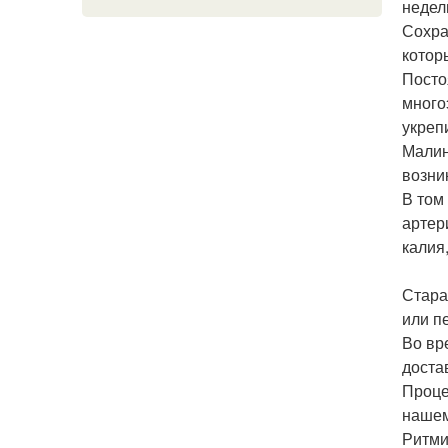
недел
Сохра
котор
Посто
много
укреп
Малин
возни
В том
артер
калия
Стара
или п
Во вр
доста
Проце
нашем
Ритми