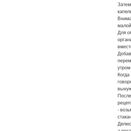
Затем
капел
Внима
малой
Для о
орган
вмест
Добав
перем
утром
Когда
говор
вынуж
После
рецеп
- воз
стака
Делюс
а пос