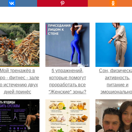
Мой тренажёр в
5 упражнений,
Сон, физическ
ро - фитнес - зале
которые помогут
активность,
о истечению двух
проработать все
питание и
дней принёс
"Женские" зоны?
эмоциональн
ощутимый
состояние!
результат.