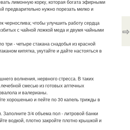
евать лимонную корку, которая богата эфирными
ый предварительно нужно порезать мелко и
к чернослива; чтобы улучшить работу сердца
⇨
 взбитых с чайной ложкой меда и двумя чайными
по три - четыре стакана снадобья из красной
аканом кипятка, укутайте и дайте настояться в
него волнения, нервного стресса. В таких
 лечебной смесью из готовых аптечных
рвалола и валерианы.
йте хорошенько и пейте по 30 капель трижды в
 Заполните 3/4 объема пол - литровой банки
те водкой, плотно закройте плотно крышкой и