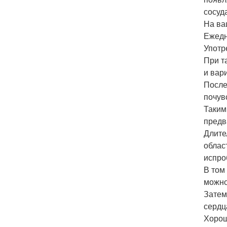
сосуд
На ва
Ежедн
Употр
При т
и вар
После
почув
Таким
предв
Длите
облас
испроб
В том
можно
Затем
сердц
Хорош