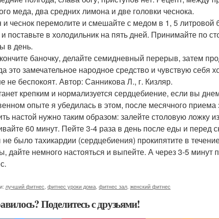
ого меда, два средних лимона и две головки чеснока.
 и чеснок перемолите и смешайте с медом в 1, 5 литровой 
 и поставьте в холодильник на пять дней. Принимайте по ст
ы в день.
акончите баночку, делайте семидневный перерыв, затем про
да это замечательное народное средство и чувствую себя х
е не беспокоят. Автор: Санникова Л., г. Кизляр.
танет крепким и нормализуется сердцебиение, если вы днем
венном опыте я убедилась в этом, после месячного приема 
ить настой нужно таким образом: залейте столовую ложку и
ивайте 60 минут. Пейте 3-4 раза в день после еды и перед с
 не было тахикардии (сердцебиения) прокипятите в течение
ы, дайте немного настояться и выпейте. А через 3-5 минут
с.
и:
лучший фитнес
,
фитнес уроки дома
,
фитнес зал
,
женский фитнес
авилось? Поделитесь с друзьями!