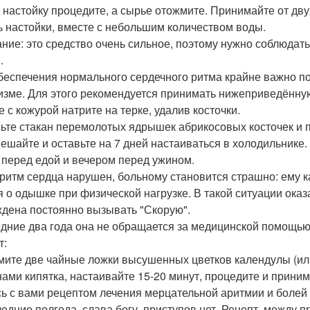
 настойку процедите, а сырье отожмите. Принимайте от двух 
ь настойки, вместе с небольшим количеством воды.
ние: это средство очень сильное, поэтому нужно соблюдать
.
беспечения нормального сердечного ритма крайне важно п
изме. Для этого рекомендуется принимать нижеприведённую
е с кожурой натрите на терке, удалив косточки.
ьте стакан перемолотых ядрышек абрикосовых косточек и 
ешайте и оставьте на 7 дней настаиваться в холодильнике.
 перед едой и вечером перед ужином.
 ритм сердца нарушен, больному становится страшно: ему ка
я о одышке при физической нагрузке. В такой ситуации ока
дена постоянно вызывать "Скорую".
дние два года она не обращается за медицинской помощью, 
т:
ьмите две чайные ложки высушенных цветков календулы (или
нами кипятка, настаивайте 15-20 минут, процедите и прини
ь с вами рецептом лечения мерцательной аритмии и болей в
ледние полгода, слава богу, приступов нет. Рецепт, между п