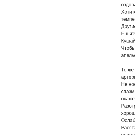
оздор
Хотит
темпе
Други
Ешьте
Кушай
Чтобы
апель
То же
артер
Не но
спазм
окаже
Разот
хорош
Ослаб
Расст
появл