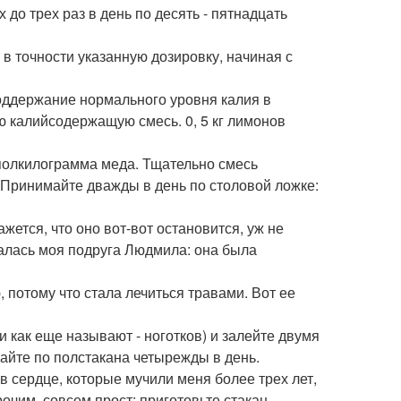
до трех раз в день по десять - пятнадцать
 в точности указанную дозировку, начиная с
оддержание нормального уровня калия в
 калийсодержащую смесь. 0, 5 кг лимонов
полкилограмма меда. Тщательно смесь
 Принимайте дважды в день по столовой ложке:
жется, что оно вот-вот остановится, уж не
залась моя подруга Людмила: она была
потому что стала лечиться травами. Вот ее
 как еще называют - ноготков) и залейте двумя
майте по полстакана четырежды в день.
 сердце, которые мучили меня более трех лет,
рочим, совсем прост: приготовьте стакан