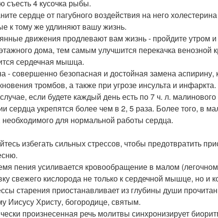
ю съесть 4 кусочка рыбы.
ните сердце от пагубного воздействия на него холестерина 
ые к тому же удлиняют вашу жизнь.
янные движения продлевают вам жизнь - пройдите утром и
этажного дома, тем самым улучшится перекачка венозной кр
ится сердечная мышца.
а - совершенно безопасная и достойная замена аспирину,
кновения тромбов, а также при угрозе инсульта и инфаркта.
 случае, если будете каждый день есть по 7 ч. л. малиновог
ии сердца укрепятся более чем в 2, 5 раза. Более того, в 
, необходимого для нормальной работы сердца.
йтесь избегать сильных стрессов, чтобы предотвратить пр
есню.
емя пения усиливается кровообращение в малом (легочном)
вку свежего кислорода не только к сердечной мышце, но и к
ссы старения приостанавливает из глубины души прочитанн
у Иисусу Христу, богородице, святым.
чески произнесенная речь молитвы синхронизирует биорит