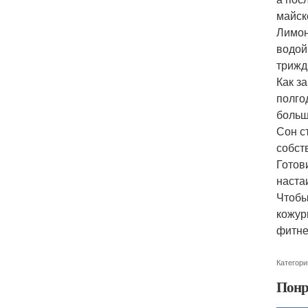
майск
Лимон
водой
трижд
Как з
полго
больш
Сон с
собст
Готов
наста
Чтобы
кожур
фитне
Категори
Понр