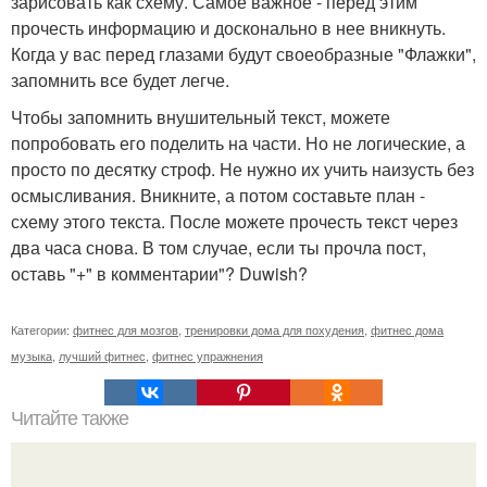
зарисовать как схему. Самое важное - перед этим
прочесть информацию и досконально в нее вникнуть.
Когда у вас перед глазами будут своеобразные "Флажки",
запомнить все будет легче.
Чтобы запомнить внушительный текст, можете
попробовать его поделить на части. Но не логические, а
просто по десятку строф. Не нужно их учить наизусть без
осмысливания. Вникните, а потом составьте план -
схему этого текста. После можете прочесть текст через
два часа снова. В том случае, если ты прочла пост,
оставь "+" в комментарии"? Duwish?
Категории:
фитнес для мозгов
,
тренировки дома для похудения
,
фитнес дома
музыка
,
лучший фитнес
,
фитнес упражнения
Читайте также