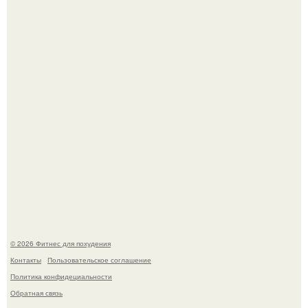
Уральская Барби уехала заграницу, чтобы сделать себе
грудь мечты за 12, 5 тыс.
Тут даже мы не знаем, как комментировать.
© 2026 Фитнес для похудения
Контакты
Пользовательское соглашение
Политика конфидециальности
Обратная связь