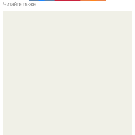
Читайте также
Мало ем, а живот растет. Причины роста живота
Китовьи вши. На самом деле это не насекомые, а
ракообразные, относящиеся к бокоплавам.