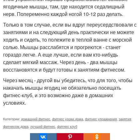
ягодичные мышцы, там, где находится седалищный
нерв. Попеременно каждой ногой 10-12 раз делать.
Только в том случае, если вы вдруг переусердствовали с
занятиями и на следующий день практически не можете
ходить и сидеть, то полежите в теплой ванне с морской
солью. Мышцы расслабятся и прогреются - станет
гораздо легче. А еще лучше, если вам кто-нибудь
сделает мягкий массаж. Через день - два мышцы
восстановятся и будут готовы к занятиям фитнесом.
Через месяц - другой вы убедитесь, что для того, чтобы
накачать мышцы ягодиц не обязательно посещать
фитнес-клуб, и это возможно даже в домашних
условиях.
Категории:
домашний фитнес
,
фитнес уроки дома
,
фитнес упражнения
,
занятия
фитнесом дома
,
лучший фитнес
,
фитнес клуб