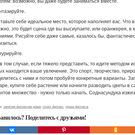
елям: возможно, вы даже будете заниматься вместе.
тазируйте.
тавьте себе идеальное место, которое наполняет вас. Что 
жно, это будет сцена где вы высиупаете, или оранжерея, в
ниями. Рисуйте себе даже самые, казалось бы, фантастическ
изиться.
турируйте.
в том случае, если тяжело представить, то идите методом и
ых находится ваше увлечение. Это спорт, творчество, прир
елитесь с ними и потом пробуйте конкретные варианты. Зап
таре, купите себе растение или начните разводить цветы в с
нтов множество - нужно только начать. Cоднасундука изжи
и:
занятия фитнесом дома
,
спорт фитнес
,
уроки фитнеса
авилось? Поделитесь с друзьями!