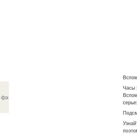
Вспом
Часы 
⇦
Вспом
серье
Подсм
Узнай
поэто