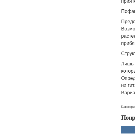
прият
Пофан
Предс
Возмо
расте
прибл
Струк
Лишь 
котор
Опред
на ги
Вариа
Категори
Понр