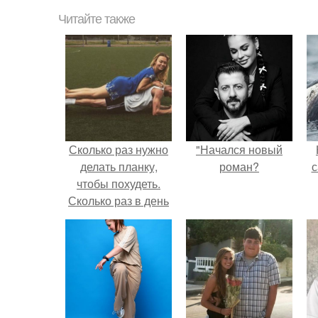
Читайте также
Сколько раз нужно
"Начался новый
делать планку,
роман?
с
чтобы похудеть.
Сколько раз в день
делать планку —,
чтобы был
результат для
похудения