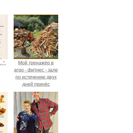
…".
Мой тренажёр в
агро - фитнес - зале
по истечению двух
дней принёс
ощутимый
результат.