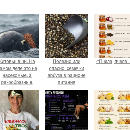
Китовьи вши. На
Полезно или
-"Пчела, пчела 
амом деле это не
опасно: семечки
насекомые, а
арбуза в рационе
ракообразные,
питания
относящиеся к
бокоплавам.