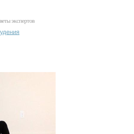
веты экспертов
худения