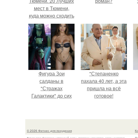
Тюмени. 20 Лучших
роман?
мест в Тюмени,
куда можно сходить
с маленьким
ребенком
Фигура Зои
"Степаненко
салданы в
пахала 40 лет, а эта
"Стражах
пришла на всё
Галактики" до сих
готовое!
пор вызывает
восхищение.
© 2026 Фитнес для похудения
К
Фитнес дома. Комплексы упражнений, диеты, программы тренировок, советы экспертов