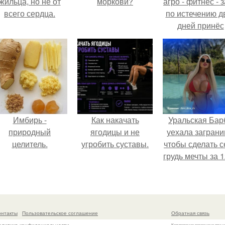
жильца, но не от
моркови?
агро - фитнес - 
всего сердца.
по истечению д
дней принёс
ощутимый
результат.
Имбирь -
Как накачать
Уральская Бар
природный
ягодицы и не
уехала заграни
целитель.
угробить суставы.
чтобы сделать с
грудь мечты за 1
тыс.
онтакты
Пользовательское соглашение
Обратная связь
Копирование разрешено при у