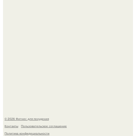
3 мифа о моей деятельности смехотерапевта.
Тут даже мы не знаем, как комментировать.
© 2026 Фитнес для похудения
Контакты
Пользовательское соглашение
Политика конфидециальности