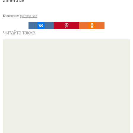
аппетита!
Категории:
фитнес зал
Читайте также
Мы делаем упругие ягодицы.