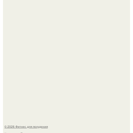
Сон, физическая активность, питание и эмоциональное
состояние!
"Степаненко пахала 40 лет, а эта пришла на всё готовое!
© 2026 Фитнес для похудения