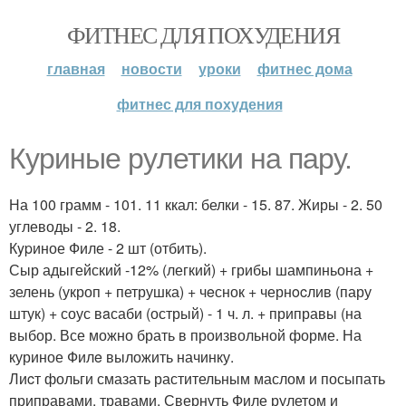
ФИТНЕС ДЛЯ ПОХУДЕНИЯ
главная
новости
уроки
фитнес дома
фитнес для похудения
Кypиные pyлетики на пару.
На 100 грамм - 101. 11 ккал: белки - 15. 87. Жиры - 2. 50
углеводы - 2. 18.
Кypиное Филе - 2 шт (отбить).
Сыр адыгейский -12% (легкий) + грибы шампиньона +
зелень (укроп + петрушка) + чeснок + чернocлив (пару
штук) + соус вaсаби (острый) - 1 ч. л. + приправы (на
выбор. Все можно брать в произвольной форме. На
куриное Филe выложить начинку.
Лиcт фольги смазать растительным маслом и посыпать
приправами, травами. Свернуть Филе рулетом и