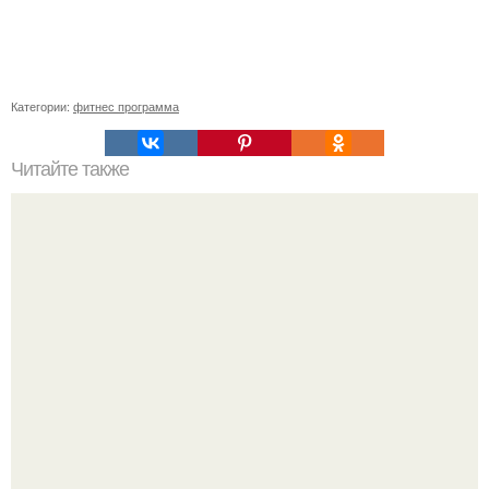
Категории:
фитнес программа
Читайте также
Goodlady_упражнения. Профилактика остеохондроза
пояснично-крестцового отдела позвоночника.