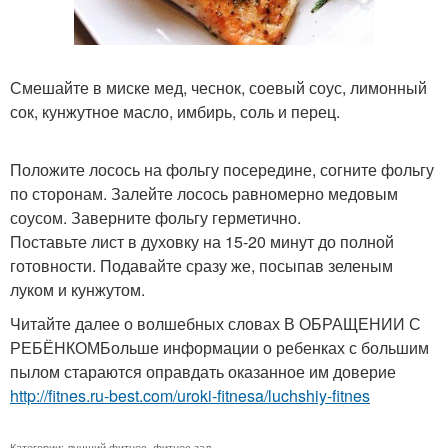
Смешайте в миске мед, чеснок, соевый соус, лимонный
сок, кунжутное масло, имбирь, соль и перец.
Положите лосось на фольгу посередине, согните фольгу
по сторонам. Залейте лосось равномерно медовым
соусом. Заверните фольгу герметично.
Поставьте лист в духовку на 15-20 минут до полной
готовности. Подавайте сразу же, посыпав зеленым
луком и кунжутом.
Читайте далее о волшебных словах В ОБРАЩЕНИИ С
РЕБЁНКОМБольше информации о ребенках с большим
пылом стараются оправдать оказанное им доверие
http://fitnes.ru-best.com/uroki-fitnesa/luchshiy-fitnes
Категории:
лучший фитнес
,
фитнес зал