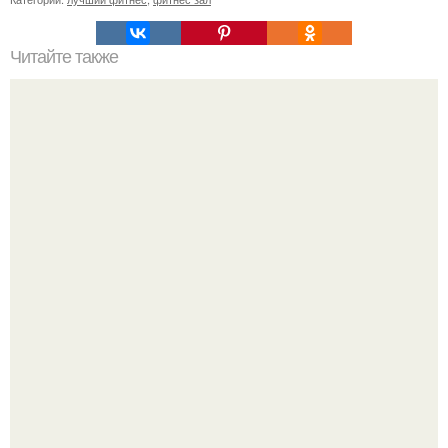
Читайте также
Сегодня в фитнес - лубе "Фитлайт" прошел семинар по
пауэрлифтингу Олега Лившица.