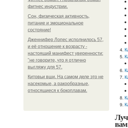
фитнес индустрии.
Сон, физическая активность,
питание и эмоциональное
состояние!
Дженнифер Лопес исполнилось 57,
и её отношение к возрасту -
К
настоящий манифест уверенности:
К
"не говорите, что я отлично
выгляжу для 57.
К
К
Китовьи вши. На самом деле это не
насекомые, а ракообразные,
относящиеся к бокоплавам.
К
К
Луч
вам