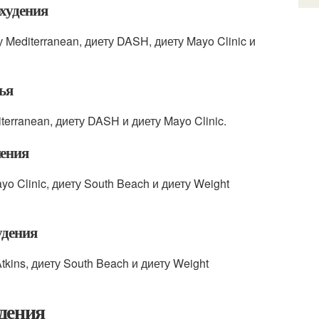
худения
editerranean, диету DASH, диету Mayo Clinic и
ья
rranean, диету DASH и диету Mayo Clinic.
нения
 Clinic, диету South Beach и диету Weight
удения
ins, диету South Beach и диету Weight
дения