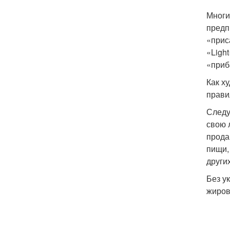
Многи
предп
«прис
«Ligh
«приб
Как ху
прави
Следу
свою 
прода
пищи,
други
Без у
жиров