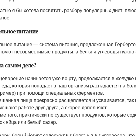
татью я бы хотела посвятить разбору популярных диет: плюс
ьное.
ельное питание
льное питание — система питания, предложенная Герберто
твуют несовместимые продукты, а белки и углеводы нужно 
на самом деле?
еварение начинается уже во рту, продолжается в желудке и
 еда, которая попадает в наш организм распадается на бол
ример) при помощи специальных ферментов.
шанная пища прекрасно расщепляется и усваивается, так 
мешают работе друг друга, а скорее дополняют.
ме того, практически не существует продуктов, которые сод
ок яйца или белый сахар.
меру, белый йогурт содержит 5 г белка и 3,5 г углеводов, чт