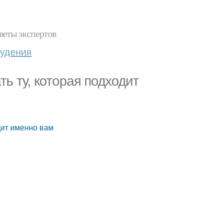
веты экспертов
худения
ь ту, которая подходит
дит именно вам