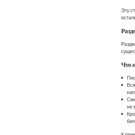
Эту с
остал
Разд
Разде
сущес
Что 
Пищ
Вся
нап
Сме
не 
Кро
бел
К при