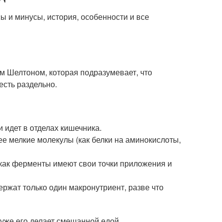
ы и минусы, история, особенности и все
м Шелтоном, которая подразумевает, что
есть раздельно.
 идет в отделах кишечника.
ее мелкие молекулы (как белки на аминокислоты,
как ферменты имеют свои точки приложения и
ержат только один макронутриент, разве что
о уже его делает смешанной едой.