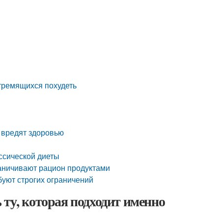
тремящихся похудеть
 вредят здоровью
ссической диеты
раничивают рацион продуктами
буют строгих ограничений
 ту, которая подходит именно