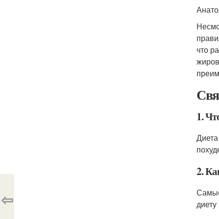
Анато
Несмо
прави
что р
жиров
преим
Свя
1. Чт
Диета
похуд
2. К
Самые
⇦
диету 