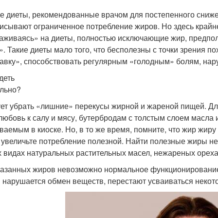
е диеты, рекомендованные врачом для постепенного сниже
исывают ограниченное потребление жиров. Но здесь крайне
аживаясь» на диеты, полностью исключающие жир, предпо
t». Такие диеты мало того, что бесполезны с точки зрения по
авку», способствовать регулярным «голодным» болям, на
деть
льно?
ет убрать «лишние» перекусы жирной и жареной пищей. Дл
любовь к салу и мясу, бутербродам с толстым слоем масла 
ваемым в киоске. Но, в то же время, помните, что жир жир
 увеличьте потребление полезной. Найти полезные жиры не
х видах натуральных растительных масел, нежареных ореха
казанных жиров невозможно нормальное функционирование 
 нарушается обмен веществ, перестают усваиваться некото