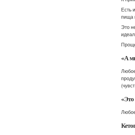
Есть 
пища 
Это н
идеал
Проще
«А м
Любое
проду
(чувс
«Это
Любое
Кето