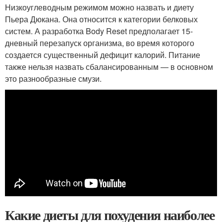
Низкоуглеводным режимом можно назвать и диету
Пьера Дюкана. Она относится к категории белковых
систем. А разработка Body Reset предполагает 15-
дневный перезапуск организма, во время которого
создается существенный дефицит калорий. Питание
также нельзя назвать сбалансированным — в основном
это разнообразные смузи.
Какие диеты для похудения наиболее