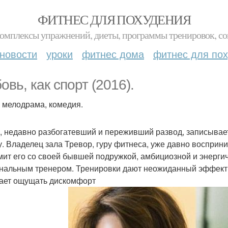
ФИТНЕС ДЛЯ ПОХУДЕНИЯ
комплексы упражнений, диеты, программы тренировок, со
новости
уроки
фитнес дома
фитнес для по
овь, как спорт (2016).
 мелодрама, комедия.
, недавно разбогатевший и переживший развод, записывает
. Владелец зала Тревор, гуру фитнеса, уже давно восприни
мит его со своей бывшей подружкой, амбициозной и энергич
нальным тренером. Тренировки дают неожиданный эффект: 
ает ощущать дискомфорт