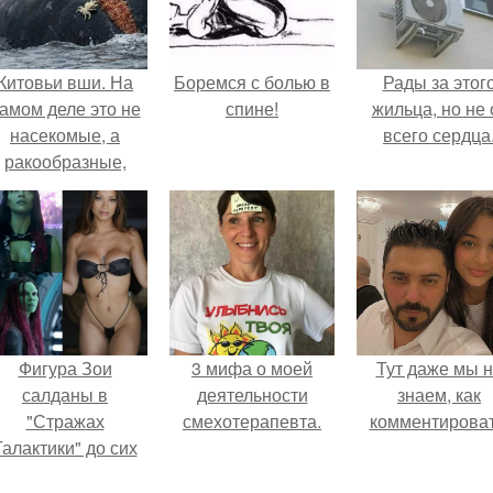
Китовьи вши. На
Боремся с болью в
Рады за этог
амом деле это не
спине!
жильца, но не 
насекомые, а
всего сердца
ракообразные,
относящиеся к
бокоплавам.
Фигура Зои
3 мифа о моей
Тут даже мы 
салданы в
деятельности
знаем, как
"Стражах
смехотерапевта.
комментироват
Галактики" до сих
пор вызывает