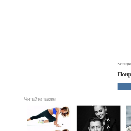
Категори
Понр
Читайте также