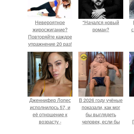
Невероятное
"Начался новый
жиросжигание?
роман?
с
Повторяйте каждое
упражнение 20 раз!
Дженнифер Лопес
В 2026 году учёные
исполнилось 57, и
показали, как мог
её отношение к
бы выглядеть
возрасту -
человек, если бы
настоящий
его тело