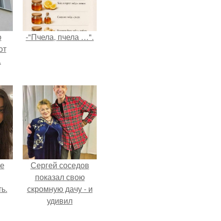
о
-"Пчела, пчела …".
от
.
не
Сергей соседов
показал свою
ь.
скромную дачу - и
удивил
поклонников.