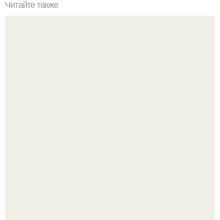
Читайте также
Можно ли есть дыню при похудении вечером. Похудение
с дыней
Анна пересильд создала свой бренд одежды, исполнив
свою мечту.