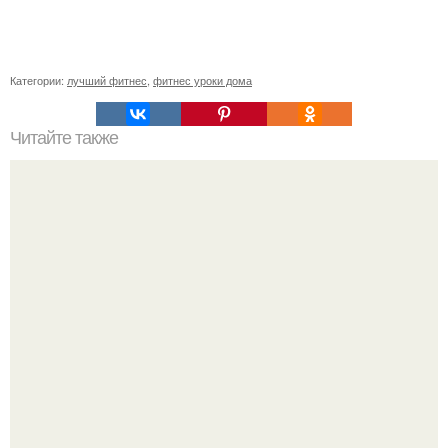
Категории:
лучший фитнес
,
фитнес уроки дома
Читайте также
Сколько калорий в вареной картошке без кожуры:
подробное исследование