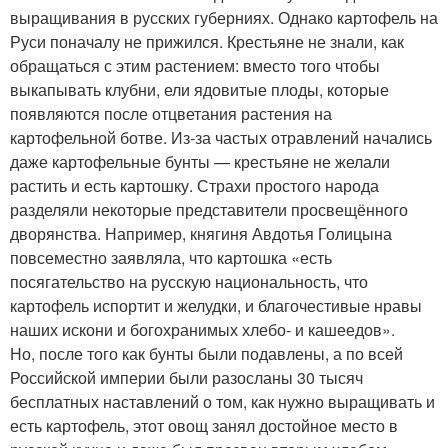
выращивания в русских губерниях. Однако картофель на
Руси поначалу не прижился. Кресть­яне не знали, как
обращаться с этим растением: вместо того чтобы
выкапывать клубни, ели ядовитые плоды, которые
появляются после отцветания растения на
картофельной ботве. Из-за частых отравлений начались
даже картофельные бунты — крестьяне не желали
растить и есть картошку. Страхи простого народа
разделяли некоторые представители просвещённого
дворянства. Например, княгиня Авдотья Голицына
повсеместно заявляла, что картошка «есть
посягательство на русскую национальность, что
картофель испортит и желудки, и благочестивые нравы
наших искони и богохранимых хлебо- и кашеедов».
Но, после того как бунты были подавлены, а по всей
Российской империи были разосланы 30 тысяч
бесплатных наставлений о том, как нужно выращивать и
есть картофель, этот овощ занял достойное место в