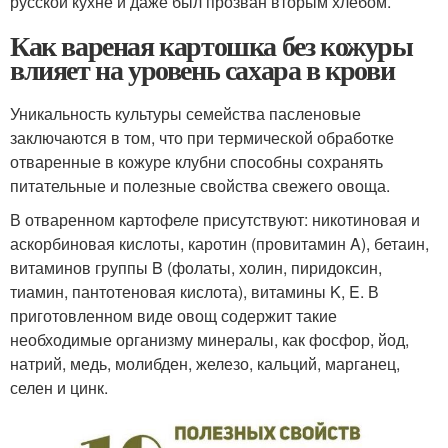
русской кухне и даже был прозван вторым хлебом.
Как вареная картошка без кожуры
влияет на уровень сахара в крови
Уникальность культуры семейства пасленовые
заключаются в том, что при термической обработке
отваренные в кожуре клубни способны сохранять
питательные и полезные свойства свежего овоща.
В отваренном картофеле присутствуют: никотиновая и
аскорбиновая кислоты, каротин (провитамин A), бетаин,
витаминов группы B (фолаты, холин, пиридоксин,
тиамин, пантотеновая кислота), витамины K, E. В
приготовленном виде овощ содержит такие
необходимые организму минералы, как фосфор, йод,
натрий, медь, молибден, железо, кальций, марганец,
селен и цинк.