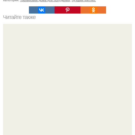
Читайте также
Факты о фитнесе. 10 удивительных фактов о фитнесе.
Мой тренажёр в агро - фитнес - зале по истечению двух