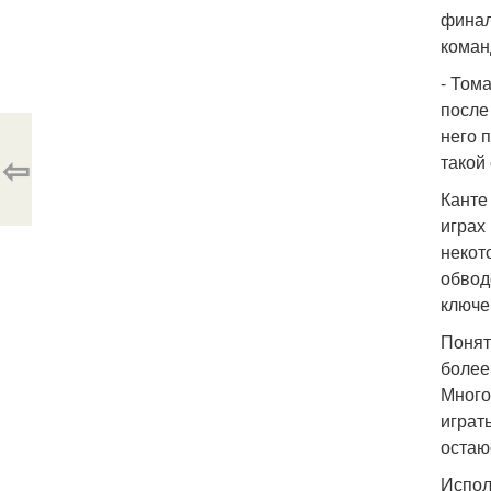
финал
коман
- Том
после 
него 
⇦
такой
Канте
играх
некот
обвод
ключе
Понят
более
Много 
играть
остаюс
Испол