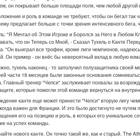
ем, он покрывает больше площади поля, чем любой другой в
оложение и роль в команде не требуют, чтобы он бегал так ч
ему предлагает больше с точки зрения интенсивного бега, 
ель: "Я Мечтал об Этом Игроке и Боролся за Него в Любом К
авать, что он Теперь со Мной, - Сказал Тухель о Канте Пер
а. "Он выиграл все трофеи, кроме лиги чемпионов, надеюсь,
й. Он пример - он внёс бы невероятный вклад в любую ком
жно, тухель наконец - то заполучил полузащитника своей ме
ей части 18 месяцев были законные основания сомневаться
а. Главный тренер "Челси" заслуживает похвалы за возрожде
ащите, которые помогли этой команде вернуться на внутре
ждение канте еще может принести "Челси" вторую лигу чемп
икогда важен для Франции. И это было достигнуто не путем 
ащения его на позицию и роль, в которых его уникальное с
ие на успех команды.
айте нового канте. Он точно такой же, как и старый. The Athl