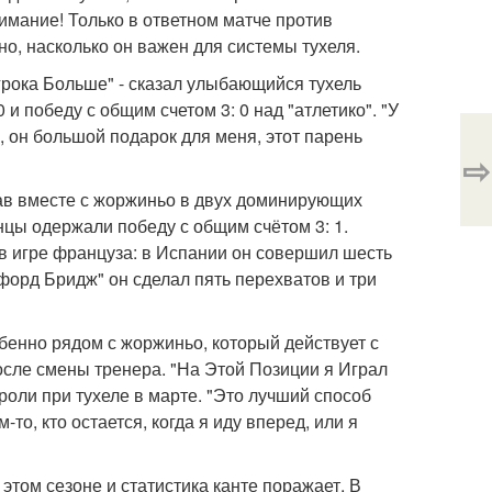
имание! Только в ответном матче против
, насколько он важен для системы тухеля.
Игрока Больше" - сказал улыбающийся тухель
0 и победу с общим счетом 3: 0 над "атлетико". "У
 он большой подарок для меня, этот парень
⇨
рав вместе с жоржиньо в двух доминирующих
нцы одержали победу с общим счётом 3: 1.
 в игре француза: в Испании он совершил шесть
форд Бридж" он сделал пять перехватов и три
обенно рядом с жоржиньо, который действует с
сле смены тренера. "На Этой Позиции я Играл
й роли при тухеле в марте. "Это лучший способ
-то, кто остается, когда я иду вперед, или я
 этом сезоне и статистика канте поражает. В