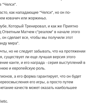
 "Челси".
асто, как нападающие "Челси", но он по-
чем ковачич или жоржиньо.
лубе, Который Тренировал, и как же Приятно
ед Ответным Матчем с"реалом" в начале этого
 он сделает все, чтобы мы получили этот
анду мира".
чты, но не следует забывать, что на протяжении
, существует ли еще лучшая версия этого
ние канте, и его награда - серия выступлений в
ннюю и европейскую роль.
ионов, а его форма гарантирует, что он будет
переосмысления его игры, а просто путем
очетание качеств может оказать наибольшее
etic.