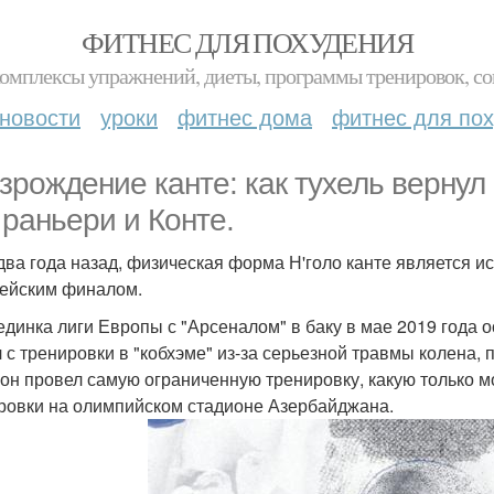
ФИТНЕС ДЛЯ ПОХУДЕНИЯ
комплексы упражнений, диеты, программы тренировок, со
новости
уроки
фитнес дома
фитнес для по
озрождение канте: как тухель вернул 
 раньери и Конте.
 два года назад, физическая форма Н'голо канте является 
ейским финалом.
единка лиги Европы с "Арсеналом" в баку в мае 2019 года ос
 с тренировки в "кобхэме" из-за серьезной травмы колена,
 он провел самую ограниченную тренировку, какую только м
ровки на олимпийском стадионе Азербайджана.