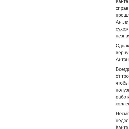
Канте
справ
прошл
Англи
сухож
незна
Однак
верну
Антон
Всегд
от тр
чтобы
полуз
работ
колле
Несмо
недел
Канте