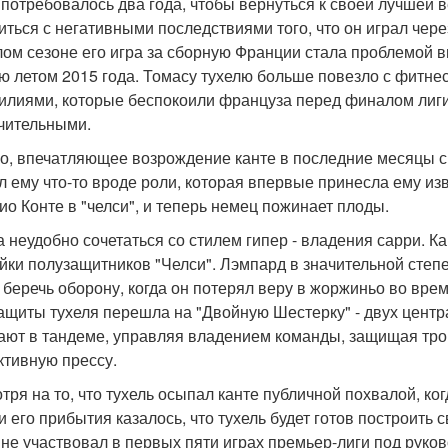
 потребовалось два года, чтобы вернуться к своей лучшей
иться с негативными последствиями того, что он играл чере
ом сезоне его игра за сборную Франции стала проблемой впе
ю летом 2015 года. Томасу тухелю больше повезло с фитне
илиями, которые беспокоили француза перед финалом лиги
чительными.
о, впечатляющее возрождение канте в последние месяцы св
л ему что-то вроде роли, которая впервые принесла ему изв
ио Конте в "челси", и теперь немец пожинает плоды.
а неудобно сочетаться со стилем гипер - владения сарри. 
ойки полузащитников "Челси". Лэмпард в значительной степе
 беречь оборону, когда он потерял веру в жоржиньо во вре
ащиты тухеля перешла на "Двойную Шестерку" - двух цент
ают в тандеме, управляя владением команды, защищая тро
ктивную прессу.
тря на то, что тухель осыпал канте публичной похвалой, ко
и его прибытия казалось, что тухель будет готов построить 
 не участвовал в первых пяти играх премьер-лиги под руков