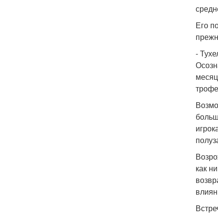
средн
Его п
прежн
- Тух
Осозн
месяц
трофе
Возмо
больш
игрок
полуз
Возро
как н
возвр
влиян
Встреч