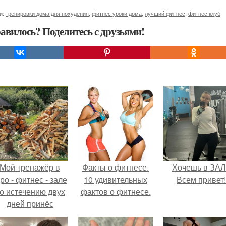
и:
тренировки дома для похудения
,
фитнес уроки дома
,
лучший фитнес
,
фитнес клуб
авилось? Поделитесь с друзьями!
Мой тренажёр в
Факты о фитнесе.
Хочешь в ЗА
ро - фитнес - зале
10 удивительных
Всем привет!
о истечению двух
фактов о фитнесе.
дней принёс
ощутимый