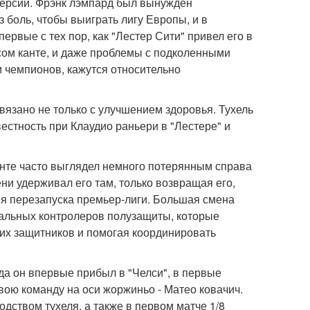
 версии. Фрэнк лэмпард был вынужден
з боль, чтобы выиграть лигу Европы, и в
рвые с тех пор, как "Лестер Сити" привел его в
сом канте, и даже проблемы с подколенными
 чемпионов, кажутся относительно
язано не только с улучшением здоровья. Тухель
естность при Клаудио раньери в "Лестере" и
Канте часто выглядел немного потерянным справа
ни удерживал его там, только возвращая его,
мя перезапуска премьер-лиги. Большая смена
ральных контролеров полузащиты, которые
их защитников и помогая координировать
гда он впервые прибыл в "Челси", в первые
свою команду на оси жоржиньо - Матео ковачич.
одством тухеля, а также в первом матче 1/8