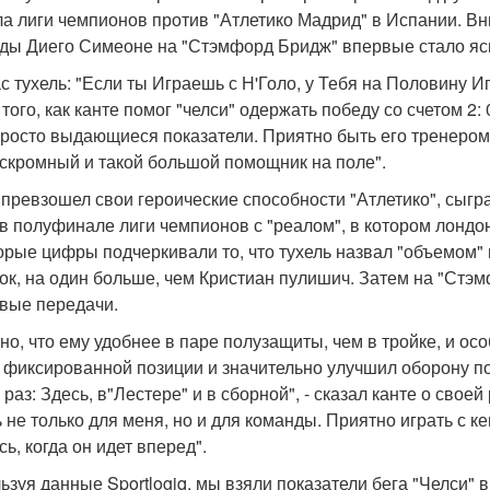
а лиги чемпионов против "Атлетико Мадрид" в Испании. Вн
ды Диего Симеоне на "Стэмфорд Бридж" впервые стало ясно
ас тухель: "Если ты Играешь с Н'Голо, у Тебя на Половину 
того, как канте помог "челси" одержать победу со счетом 2: 
просто выдающиеся показатели. Приятно быть его тренером,
 скромный и такой большой помощник на поле".
 превзошел свои героические способности "Атлетико", сыг
 в полуфинале лиги чемпионов с "реалом", в котором лондо
орые цифры подчеркивали то, что тухель назвал "объемом"
ок, на один больше, чем Кристиан пулишич. Затем на "Стэм
вые передачи.
но, что ему удобнее в паре полузащиты, чем в тройке, и ос
 фиксированной позиции и значительно улучшил оборону по
раз: Здесь, в"Лестере" и в сборной", - сказал канте о свое
 не только для меня, но и для команды. Приятно играть с кем
ь, когда он идет вперед".
ьзуя данные Sportlogiq, мы взяли показатели бега "Челси" в