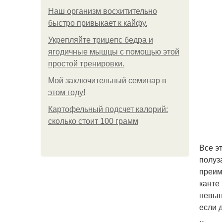
Наш организм восхитительно
быстро привыкает к кайфу.
Укрепляйте трицепс бедра и
ягодичные мышцы с помощью этой
простой тренировки.
Мой заключительный семинар в
этом году!
Картофельный подсчет калорий:
сколько стоит 100 грамм
Все э
полуз
преим
канте
невын
если 