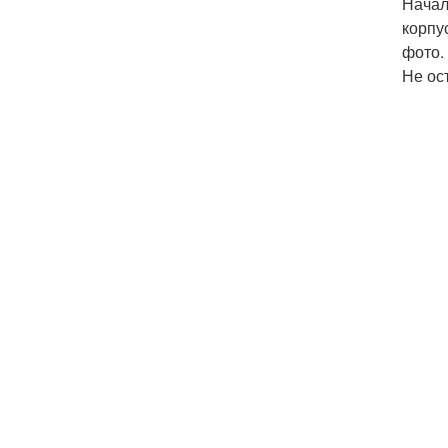
Начал
корпу
фото.
Не ос