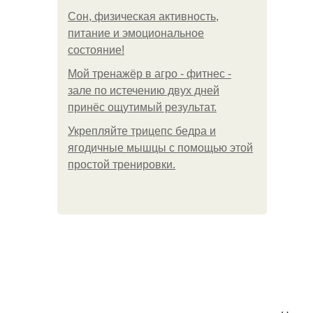
Сон, физическая активность,
питание и эмоциональное
состояние!
Мой тренажёр в агро - фитнес -
зале по истечению двух дней
принёс ощутимый результат.
Укрепляйте трицепс бедра и
ягодичные мышцы с помощью этой
простой тренировки.