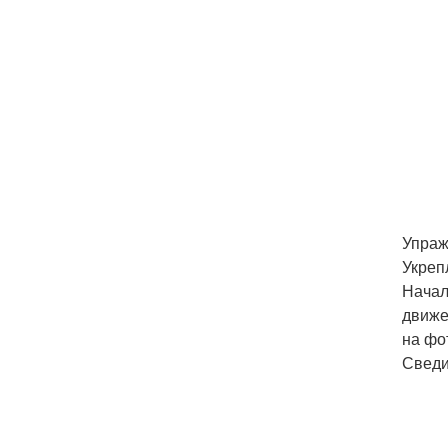
Упраж
Укреп
Начал
движе
на фо
Сведи