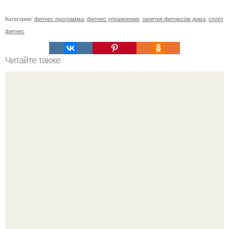
Категории:
фитнес программа
,
фитнес упражнения
,
занятия фитнесом дома
,
спорт
фитнес
Читайте также
Бодифлекс с Мариной корпан полный комплекс на все
части тела. Немного об авторе