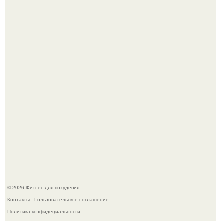
"Степаненко пахала 40 лет, а эта пришла на всё готовое!
Имбирь - это не только ароматная специя, но и отличный
ингредиент для полезных напитков и блюд.
© 2026 Фитнес для похудения
Контакты
Пользовательское соглашение
Политика конфидециальности