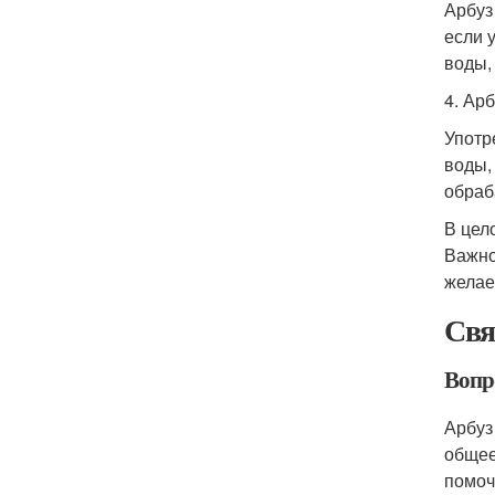
Арбуз
если 
воды,
4. Ар
Употр
воды,
обраб
В цел
Важно
желае
Свя
Вопро
Арбуз
общее
помоч