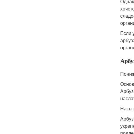
Однак
хочет
сладо
орган
Если 
арбуз
орган
Арбу
Пониж
Основ
Арбуз
насла
Насыщ
Арбуз
укреп
подде