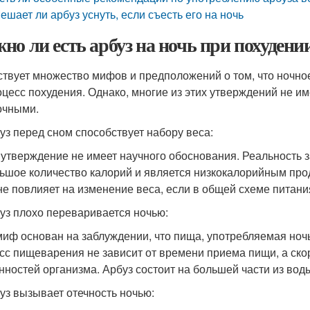
ешает ли арбуз уснуть, если съесть его на ночь
но ли есть арбуз на ночь при похудени
твует множество мифов и предположений о том, что ночное
оцесс похудения. Однако, многие из этих утверждений не и
очными.
буз перед сном способствует набору веса:
 утверждение не имеет научного обоснования. Реальность з
ьшое количество калорий и является низкокалорийным про
не повлияет на изменение веса, если в общей схеме питани
буз плохо переваривается ночью:
миф основан на заблуждении, что пища, употребляемая ночь
сс пищеварения не зависит от времени приема пищи, а ско
нностей организма. Арбуз состоит на большей части из вод
буз вызывает отечность ночью: