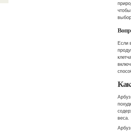
приро
чтобы
выбор
Вопр
Если 
проду
клетч
включ
спосо
Как
Арбуз
похуд
содер
веса.
Арбуз