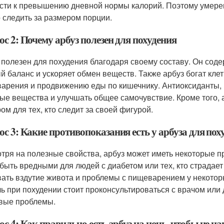
сти к превышению дневной нормы калорий. Поэтому умерен
 следить за размером порции.
с 2: Почему арбуз полезен для похудения
 полезен для похудения благодаря своему составу. Он соде
й баланс и ускоряет обмен веществ. Также арбуз богат кле
арения и продвижению еды по кишечнику. Антиоксиданты, п
ые вещества и улучшать общее самочувствие. Кроме того, 
ом для тех, кто следит за своей фигурой.
с 3: Какие противопоказания есть у арбуза для пох
тря на полезные свойства, арбуз может иметь некоторые п
 быть вредными для людей с диабетом или тех, кто страдает
ать вздутие живота и проблемы с пищеварением у некотор
чь при похудении стоит проконсультироваться с врачом или 
вые проблемы.
с 4: Как правильно есть арбуз на ночь, чтобы не н