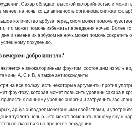
охудении. Сахар обладает высокой калорийностью и может в
е менее, на ночь, когда активность организма снижается, 
ьшое количество арбуза перед сном может помочь чувство
ти, что может помочь избежать переедания ночью. Более то
 дня и замена их арбузом на ночь может помочь сократить 
 успешному похудению.
 вечером: добро или зло?
 является низкокалорийным фруктом, состоящим из 90% вод
итамины А, С и В, а также антиоксиданты.
тря на все пользу, есть некоторые аргументы против употр
жит фруктозу, которая может повысить уровень сахара в кро
 привести к лишнему уровню энергии и затруднить засыпан
орых, арбуз обладает мочегонными свойствами, и употребл
ения туалета ночью. Это может помешать вашему сну и нар
ательно сказаться на процессе похудения.