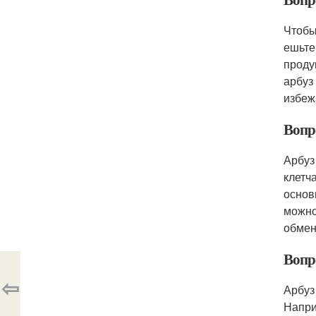
Чтобы
ешьте
проду
арбуз
избеж
Вопро
Арбуз
клетч
основ
можно
обмен
Вопро
⇦
Арбуз
Напри