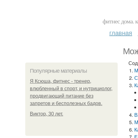
фитнес дома. 
главная
Мож
Сод
М
Популярные материалы
С
Я Ксюша, фитнес - тренер,
К
влюбленный в спорт, и нутрициолог,
продвигающий питание без
запретов и бесполезных бадов.
Виктор, 30 лет.
В
М
К
Е