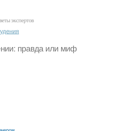
веты экспертов
худения
ении: правда или миф
вечером