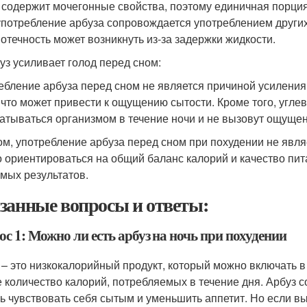
 содержит мочегонные свойства, поэтому единичная порция
употребление арбуза сопровождается употреблением други
 отечность может возникнуть из-за задержки жидкости.
буз усиливает голод перед сном:
ебление арбуза перед сном не является причиной усиления 
 что может привести к ощущению сытости. Кроме того, угле
атываться организмом в течение ночи и не вызовут ощущен
ом, употребление арбуза перед сном при похудении не яв
 ориентироваться на общий баланс калорий и качество пита
мых результатов.
занные вопросы и ответы:
с 1: Можно ли есть арбуз на ночь при похудении
 – это низкокалорийный продукт, который можно включать в
 количество калорий, потребляемых в течение дня. Арбуз с
ь чувствовать себя сытым и уменьшить аппетит. Но если вы