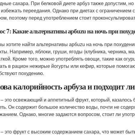
дные сахара. При белковой диете арбуз также допустим, но 
 избежать переедания. Однако при диетах с ограничением
ом, поэтому перед употреблением стоит проконсультироват
ос 7: Какие альтернативы арбuzu на ночь при похуд
вы хотите найти альтернативы арбuzu на ночь при похудени
кты. Например, яблоки, груши, ягоды (клубника, черника, м
аткой. Кроме того, можно употреблять овощи, такие как огу
ать в рацион нежирые йогурты или кефир, которые помогаю
бствуют похудению.
ова калорийность арбуза и подходит ли
 – это освежающий и аппетитный фрукт, который, казалось б
еть. Он содержит большое количество воды, почти не соде
жанием. Однако, многие задаются вопросом, стоит ли употре
 – это фрукт с высоким содержанием сахара, что может бы