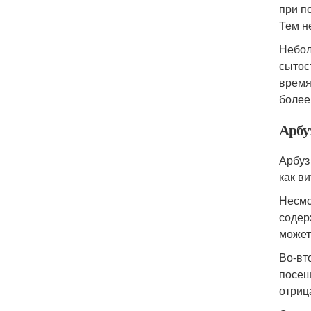
при п
Тем н
Небол
сытос
время
более
Арбуз
Арбуз
как в
Несмо
содер
может
Во-вт
посещ
отриц