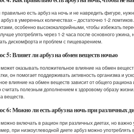
 правильно есть арбуз на ночь и не навредить фигуре, нуж
 арбуз в умеренных количествах – достаточно 1-2 ломтиков.
ктами, особенно высококалорийными, чтобы избежать переед
 лучше употреблять через 1-2 часа после основного ужина, н
ать дискомфорта и проблем с пищеварением.
с 5: Влияет ли арбуз на обмен веществ ночью
 может оказывать положительное влияние на обмен вещест
атки, он помогает поддерживать активность организма и уск
ное влияние на обмен веществ зависит от общего рациона 
 считать полезным дополнением к здоровому образу жизни,
а веществ.
с 6: Можно ли есть арбуз на ночь при различных д
 можно включать в рацион при различных диетах, но важно
мер, при низкоуглеводной диете арбуз можно употреблять в