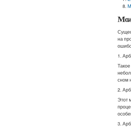
М
Мож
Сущес
на пр
ошиб
1. Ар
Такое
небол
сном 
2. Ар
Этот 
проце
особе
3. Ар