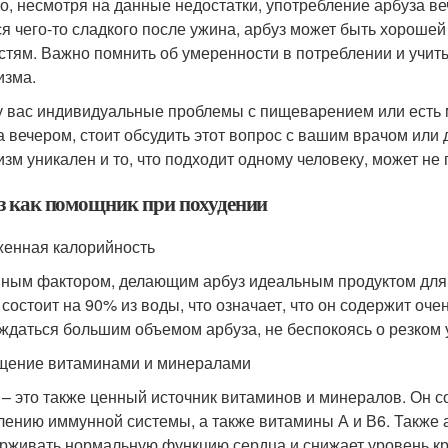
о, несмотря на данные недостатки, употребление арбуза в
ся чего-то сладкого после ужина, арбуз может быть хорош
стям. Важно помнить об умеренности в потреблении и учи
изма.
у вас индивидуальные проблемы с пищеварением или есть 
а вечером, стоит обсудить этот вопрос с вашим врачом или
изм уникален и то, что подходит одному человеку, может не 
з как помощник при похудении
енная калорийность
ным фактором, делающим арбуз идеальным продуктом для п
 состоит на 90% из воды, что означает, что он содержит оч
ждаться большим объемом арбуза, не беспокоясь о резком 
ение витаминами и минералами
 – это также ценный источник витаминов и минералов. Он с
лению иммунной системы, а также витамины А и В6. Также а
рживать нормальную функцию сердца и снижает уровень кр