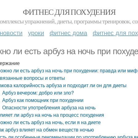
ФИТНЕС ДЛЯ ПОХУДЕНИЯ
комплексы упражнений, диеты, программы тренировок, со
новости
уроки
фитнес дома
фитнес для по
но ли есть арбуз на ночь при похуд
ержание
ожно ли есть арбуз на ночь при похудении: правда или миф
вязанные вопросы и ответы
акова калорийность арбуза и подходит ли он для диеты
Арбуз вечером: добро или зло?
Арбуз как помощник при похудении
Опасности употребления арбуза на ночь
лияет ли арбуз на ночь на процесс похудения
ожно ли есть арбуз на ночь, если я на диете
ак арбуз влияет на обмен веществ ночью
сть ли особенные рекомендации по употреблению арбуза 