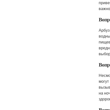
приве
важно
Вопро
Арбуз
водны
пищев
вредн
выбор
Вопро
Несмо
могут
вызыв
на но
здоро
Вопро