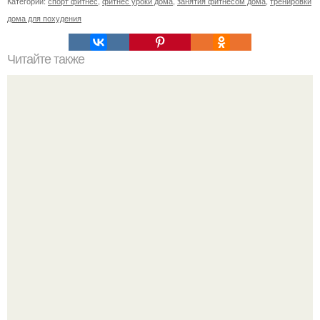
Категории:
спорт фитнес
,
фитнес уроки дома
,
занятия фитнесом дома
,
тренировки
дома для похудения
Читайте также
Умеренные, но регулярные физические нагрузки - это
залог хорошего самочувствия и источник положительных
эмоций.