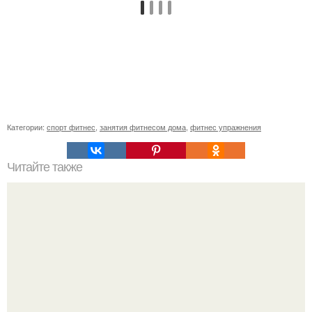
Категории:
спорт фитнес
,
занятия фитнесом дома
,
фитнес упражнения
Читайте также
Сколько калорий в огурце свежем без соли. Огурец