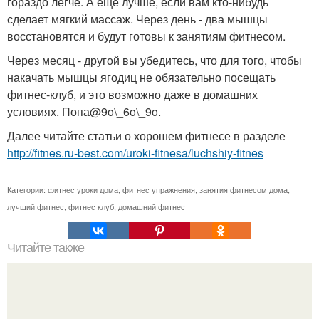
гораздо легче. А еще лучше, если вам кто-нибудь
сделает мягкий массаж. Через день - два мышцы
восстановятся и будут готовы к занятиям фитнесом.
Через месяц - другой вы убедитесь, что для того, чтобы
накачать мышцы ягодиц не обязательно посещать
фитнес-клуб, и это возможно даже в домашних
условиях. Попа@9o\_6o\_9o.
Далее читайте статьи о хорошем фитнесе в разделе
http://fitnes.ru-best.com/uroki-fitnesa/luchshiy-fitnes
Категории:
фитнес уроки дома
,
фитнес упражнения
,
занятия фитнесом дома
,
лучший фитнес
,
фитнес клуб
,
домашний фитнес
Читайте также