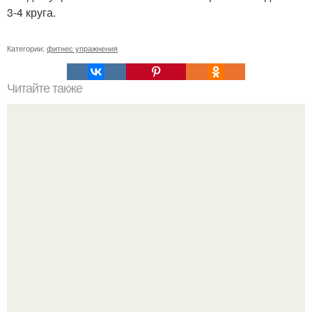
3-4 круга.
Категории:
фитнес упражнения
Читайте также
Сколько раз нужно делать планку, чтобы похудеть.
Сколько раз в день делать планку —, чтобы был
результат для похудения