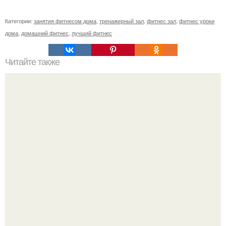
Категории:
занятия фитнесом дома
,
тренажерный зал
,
фитнес зал
,
фитнес уроки
дома
,
домашний фитнес
,
лучший фитнес
Читайте также
Польза фитнеса для женщин. Польза фитнеса для
девушек.