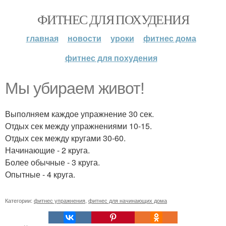
ФИТНЕС ДЛЯ ПОХУДЕНИЯ
главная
новости
уроки
фитнес дома
фитнес для похудения
Мы убираем живот!
Выполняем каждое упражнение 30 сек.
Отдых сек между упражнениями 10-15.
Отдых сек между кругами 30-60.
Начинающие - 2 круга.
Более обычные - 3 круга.
Опытные - 4 круга.
Категории:
фитнес упражнения
,
фитнес для начинающих дома