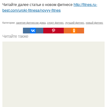
Читайте далее статьи о новом фитнесе
http://fitnes.ru-
best.com/uroki-fitnesa/novyy-fitnes
Категории:
занятия фитнесом дома
,
спорт фитнес
,
лучший фитнес
,
новый фитнес
Читайте также
Куда сходить в Тюмени. 20 Лучших мест в Тюмени, куда
можно сходить с маленьким ребенком