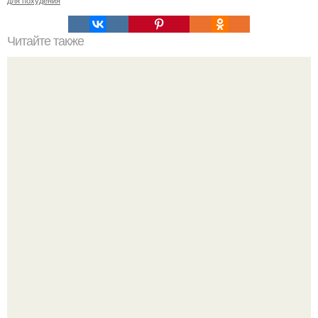
для похудения
Читайте также
5 упражнений для внутренней части бедер.
Весь традиционный фитнес и спорт вырос, по сути, из