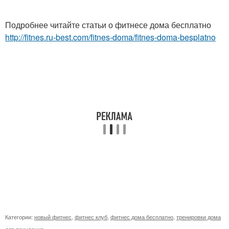
Подробнее читайте статьи о фитнесе дома бесплатно
http://fitnes.ru-best.com/fitnes-doma/fitnes-doma-besplatno
Категории:
новый фитнес
,
фитнес клуб
,
фитнес дома бесплатно
,
тренировки дома