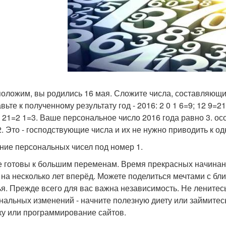
оложим, вы родились 16 мая. Сложите числа, составляющие д
вьте к полученному результату год - 2016: 2 0 1 6=9; 12 9
: 21=2 1=3. Ваше персональное число 2016 года равно 3. ос
2. Это - господствующие числа и их не нужно приводить к одн
ние персональных чисел под номер 1.
е готовы к большим переменам. Время прекрасных начинан
 на несколько лет вперёд. Можете поделиться мечтами с бли
ья. Прежде всего для вас важна независимость. Не ленитес
нальных изменений - начните полезную диету или займитес
ку или программирование сайтов.