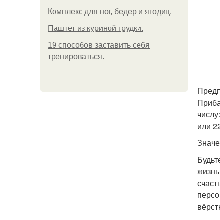
Комплекс для ног, бедер и ягодиц.
Паштет из куриной грудки.
19 способов заставить себя
тренироваться.
Предп
Приба
числу
или 2
Значе
Будьт
жизнь
счаст
персо
вёрст