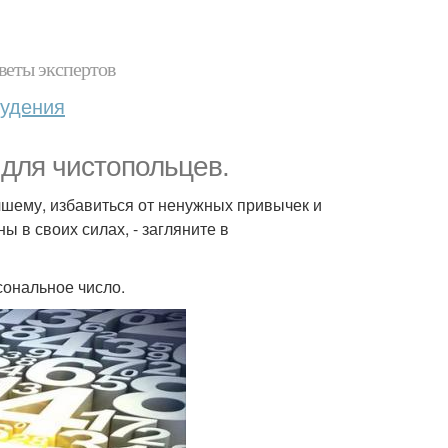
веты экспертов
худения
 для чистопольцев.
чшему, избавиться от ненужных привычек и
ы в своих силах, - загляните в
сональное число.