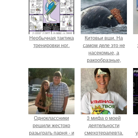
Необычная тактика
Китовьи вши. На
тренировки ног.
самом деле это не
насекомые, а
ракообразные,
относящиеся к
бокоплавам.
Одноклассники
3 мифа о моей
решили жестоко
деятельности
разыграть парня - и
смехотерапевта.
у