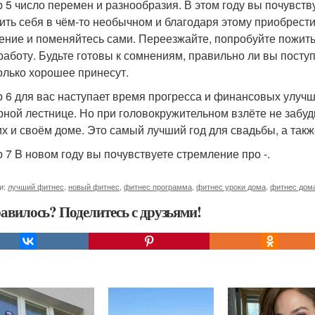
 5 число перемен и разнообразия. В этом году вы почувств
ить себя в чём-то необычном и благодаря этому приобрест
ение и поменяйтесь сами. Переезжайте, попробуйте пожить 
работу. Будьте готовы к сомнениям, правильно ли вы поступ
олько хорошее принесут.
 6 для вас наступает время прогресса и финансовых улуч
рной лестнице. Но при головокружительном взлёте не забудь
их и своём доме. Это самый лучший год для свадьбы, а так
 7 B новом году вы почувствуете стремление про -.
и:
лучший фитнес
,
новый фитнес
,
фитнес программа
,
фитнес уроки дома
,
фитнес дом
авилось? Поделитесь с друзьями!