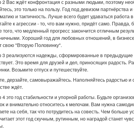
 2 Bac ждёт конфронтация с разными людьми, поэтому нео
йтесь, это только на пользу. Год под девизом партнёрства и
матию и тактичность. Лучше всего будет удаваться работа в
гайте к агрессии - то, что вам нужно, придёт само. Правда, 
е того, что медленный прогресс закончится отличным резул
ничными. Хороший год для любовных отношений, в бизнесе 
т свою "Вторую Половинку".
 3 реализуются надежды, сформированные в предыдущие дв
ствует. Это время для друзей и дел, приносящих радость. Р
инки. Возьмите отпуск и путешествуйте.
те, дерзайте, самовыражайтесь. Наполняйтесь радостью и с
стве ждёт.
 4 это год стабильности и упорной работы. Будьте организ
ок и внимательно относитесь к мелочам. Вам нужна самодис
аете на себя, так что потрудитесь на совесть. Чем больше у
считает этот год скучным, рутинным, но наградой станет чу
ы.