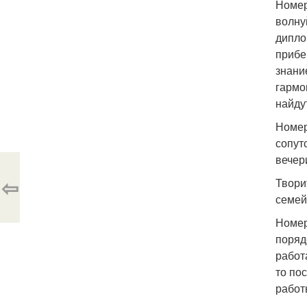
Номер
волну
дипло
прибе
знани
гармо
найду
Номер
сопут
вечер
⇦
Твори
семей
Номер
поряд
работ
то по
работ