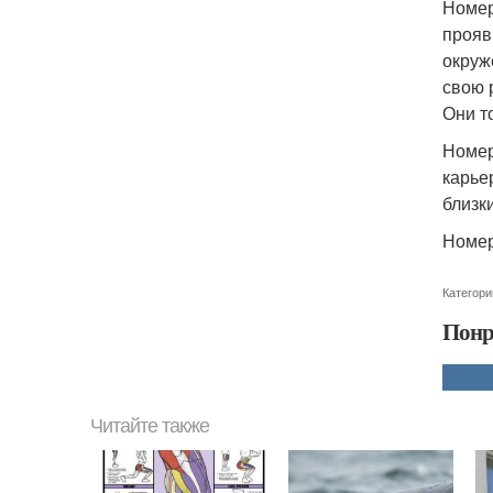
Номер
прояв
окруж
свою 
Они т
Номер
карье
близк
Номер
Категори
Понр
Читайте также