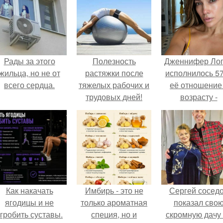
Рады за этого
Полезность
Дженнифер Ло
жильца, но не от
растяжки после
исполнилось 57
всего сердца.
тяжелых рабочих и
её отношение
трудовых дней!
возрасту -
настоящий
манифест
уверенности: "
говорите, что 
отлично выгля
для 57.
Как накачать
Имбирь - это не
Сергей сосед
ягодицы и не
только ароматная
показал сво
гробить суставы.
специя, но и
скромную дачу 