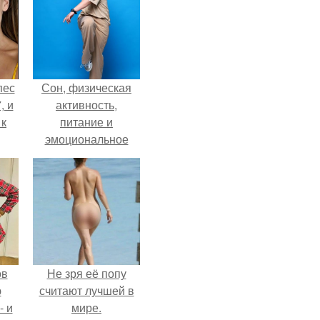
пес
Сон, физическая
, и
активность,
 к
питание и
эмоциональное
состояние!
не
я
жу
ов
Не зря её попу
ю
считают лучшей в
- и
мире.