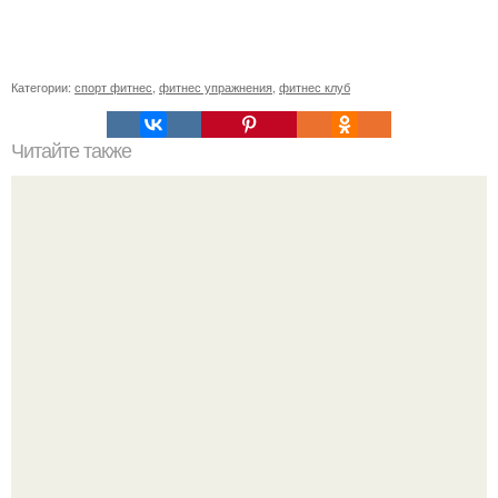
Категории:
спорт фитнес
,
фитнес упражнения
,
фитнес клуб
Читайте также
Как накачать попу, если у вас проблемы с
позвоночником или тренировки попы без осевой
нагрузки.