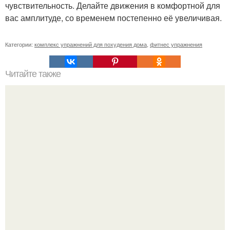
чувствительность. Делайте движения в комфортной для
вас амплитуде, со временем постепенно её увеличивая.
Категории:
комплекс упражнений для похудения дома
,
фитнес упражнения
Читайте также
Простирания. Мyргэл. (Простирания). Простирания
бывают двух видов: короткие и длинные.