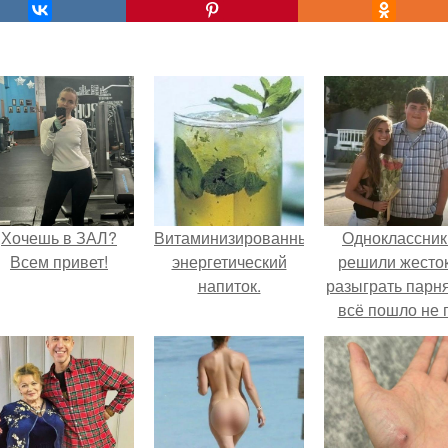
Хочешь в ЗАЛ?
Витаминизированный
Одноклассник
Всем привет!
энергетический
решили жесто
напиток.
разыграть парня
всё пошло не 
плану.