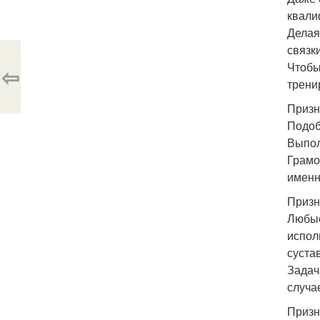
квали
Делая
связк
Чтобы
⇦
трени
Призн
Подоб
Выпол
Грамо
именн
Призн
Любые
испол
суста
Задач
случа
Призн