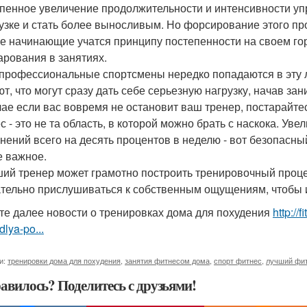
пенное увеличение продолжительности и интенсивности уп
рузке и стать более выносливым. Но форсирование этого пр
е начинающие учатся принципу постепенности на своем го
арования в занятиях.
профессиональные спортсмены нередко попадаются в эту л
ют, что могут сразу дать себе серьезную нагрузку, начав з
чае если вас вовремя не остановит ваш тренер, постарайтес
с - это не та область, в которой можно брать с наскока. У
нений всего на десять процентов в неделю - вот безопасны
 важное.
ий тренер может грамотно построить тренировочный проц
тельно прислушиваться к собственным ощущениям, чтобы и
те далее новости о тренировках дома для похудения
http://
lya-po...
и:
тренировки дома для похудения
,
занятия фитнесом дома
,
спорт фитнес
,
лучший фи
авилось? Поделитесь с друзьями!