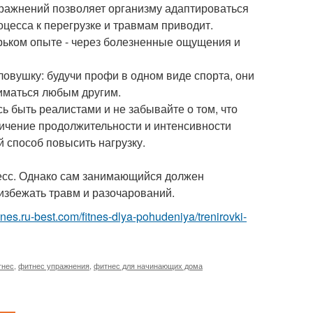
ражнений позволяет организму адаптироваться
оцесса к перегрузке и травмам приводит.
рьком опыте - через болезненные ощущения и
овушку: будучи профи в одном виде спорта, они
аниматься любым другим.
ь быть реалистами и не забывайте о том, что
величение продолжительности и интенсивности
й способ повысить нагрузку.
есс. Однако сам занимающийся должен
збежать травм и разочарований.
fitnes.ru-best.com/fitnes-dlya-pohudeniya/trenirovki-
тнес
,
фитнес упражнения
,
фитнес для начинающих дома