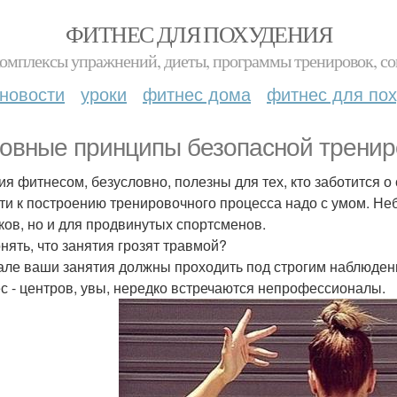
ФИТНЕС ДЛЯ ПОХУДЕНИЯ
комплексы упражнений, диеты, программы тренировок, со
новости
уроки
фитнес дома
фитнес для по
овные принципы безопасной тренир
ия фитнесом, безусловно, полезны для тех, кто заботится 
ти к построению тренировочного процесса надо с умом. Неб
ков, но и для продвинутых спортсменов.
онять, что занятия грозят травмой?
але ваши занятия должны проходить под строгим наблюден
с - центров, увы, нередко встречаются непрофессионалы.