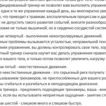
фицированный тренер не позволит вам выполнять упражнен
 одни и те же упражнения каждый день, вы многократно ув
и, что приводит к травмам, воспалительным процессам и д
 не допустить такого развития событий, внесите разнообраз
ровке не только мышечной, но и сердечно-сосудистой систе
ак четвертый - выполнение неконтролируемых движений.
ные проблемы вызываются усталостью, неправильной техн
няя упражнения, вы должны контролировать свое тело, хо
тный тренер сначала научит вас делать упражнения прави
о вашего тела, и только потом позволит увеличить нагрузку
ак пятый - неестественные движения.
 неестественные движения - это серьезный риск получить т
ьзованием тренажеров, не приспособленных для вашего рост
вы сгибаться и разгибаться в неподходящем диапазоне.
а тренера - предложить подходящие тренажеры, ваша - вни
е, если вы испытываете неприятные ощущения - занятие ст
ак шестой - слишком много и слишком быстро.