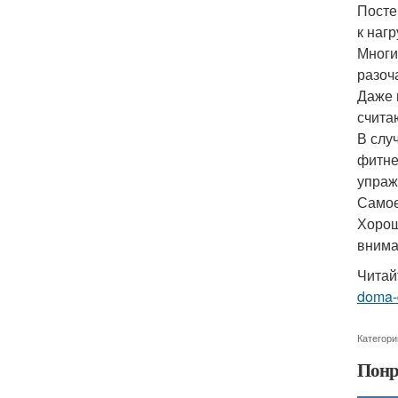
Посте
к наг
Многи
разоч
Даже 
счита
В слу
фитне
упраж
Самое
Хорош
внима
Читай
doma-d
Категори
Понр