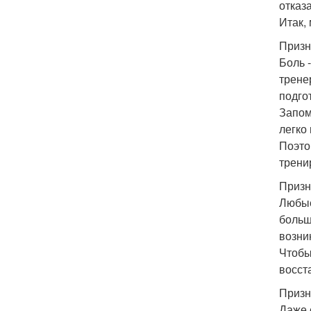
отказ
Итак,
Призн
Боль 
трене
подго
Запом
легко
Поэто
трени
Призн
Любые
больш
возни
Чтобы
восст
Призн
Даже 