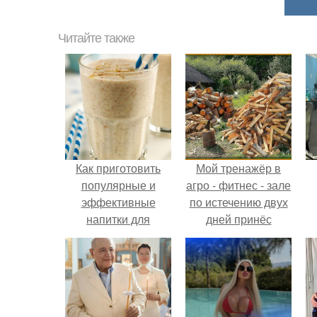
Читайте также
Как приготовить
Мой тренажёр в
популярные и
агро - фитнес - зале
эффективные
по истечению двух
напитки для
дней принёс
похудения!
ощутимый
результат.