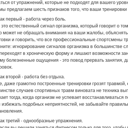
аться от упражнений, которые не подходят для вашего уров
 мы предлагаем шесть признаков того, что ваши тренировки
ак первый - работа через боль.
- это естественный сигнал организма, который говорит о то
р может не обращать внимания на ваши жалобы, объяснят
товки и говорить, что все профессиональные спортсмены тр
ните: игнорирование сигналов организма в большинстве сл
 переходят в хроническую форму и лишают возможности зан
му болезненные ощущения - это повод прервать занятия, да
ровок.
ак второй - работа без отдыха.
, даже грамотно построенные тренировки грозят травмой, 
инстве случаев спортивных травм виновата не техника вы
кает тогда, когда организм не успевает восстанавливаться п
 избежать подобных неприятностей, не забывайте правильн
ановления.
ак третий - однообразные упражнения.
если вы решили заняться фитнесом только для того, чтобы 