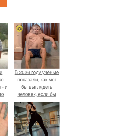
и
В 2026 году учёные
ко
показали, как мог
 - и
бы выглядеть
по
человек, если бы
его тело
эволюционировало
специально для
выживания в
автокатастpoфах.