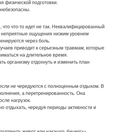
ня физической подготовки.
 небезопасны.
м, что что-то идет не так. Неквалифицированный
ь неприятные ощущения низким уровнем
енируются через боль.
учаев приводит к серьезным травмам, которые
иматься на длительное время.
ть организму отдохнуть и изменить план
если не чередуются с полноценным отдыхом. В
полнения, а перетренированность. Она
осле нагрузок.
о отдыхать, чередуя периоды активности и
подтянуть живот или накачать бицепсы,