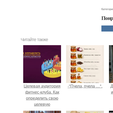
Категори
Понр
Читайте также
Целевая аудитория
-"Пчела, пчела …".
Д
фитнес-клуба. Как
и
определить свою
целевую
аудиторию: 11