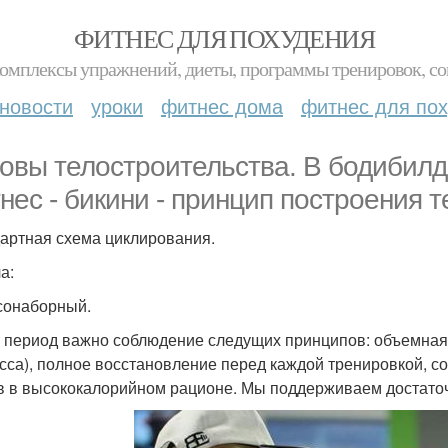
ФИТНЕС ДЛЯ ПОХУДЕНИЯ
комплексы упражнений, диеты, программы тренировок, со
новости
уроки
фитнес дома
фитнес для по
овы телостроительства. В бодибилд
нес - бикини - принцип построения т
артная схема циклирования.
а:
сонаборный.
т период важно соблюдение следущих принципов: объемная 
сса), полное восстановление перед каждой тренировкой, сон
в в высококалорийном рационе. Мы поддерживаем достато