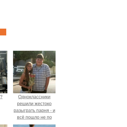
Л?
Одноклассники
решили жестоко
разыграть парня - и
всё пошло не по
плану.