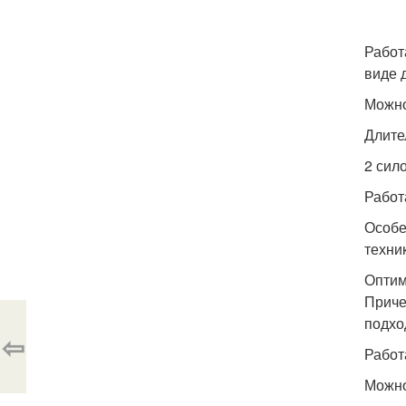
Работ
виде 
Можно
Длите
2 сил
Работ
Особе
техни
Оптим
Приче
подхо
⇦
Работ
Можно