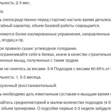
льность: 2-3 мес.
ка.
ь (непосредственно перед стартом) настало время детализа
абный характер, объем базовой работы сокращается.
няются более изолированные упражнения, направленные 
, ягодиц и пр.
ое правило сушки: углеводное голодание.
 ограничивайте себя в белках, иначе в качестве строитель
венные мыщц, полученные с таким трудом.
зе не гонитесь за весами. 5-8 Подходов с весами 60-65% от 
ьность: 1, 5-3 месяца.
грузочный (восстановительный.
ь необходимо дать измотанным суставам и мыщцам время о
айтесь среднеповторкой в малом количестве подходов (4-5
 и объем тренировки. О подсобке первые 2-3 недели забудьте