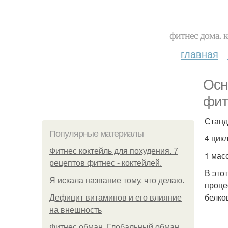
фитнес дома. 
главная
Осн
фит
Станд
Популярные материалы
4 цикл
Фитнес коктейль для похудения. 7
1 мас
рецептов фитнес - коктейлей.
В это
Я искала название тому, что делаю.
проце
белко
Дефицит витаминов и его влияние
на внешность
Фитнес обман. Глобальный обман