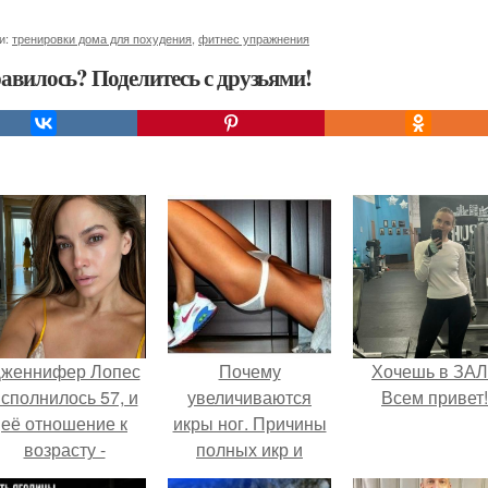
и:
тренировки дома для похудения
,
фитнес упражнения
авилось? Поделитесь с друзьями!
женнифер Лопес
Почему
Хочешь в ЗА
сполнилось 57, и
увеличиваются
Всем привет!
её отношение к
икры ног. Причины
возрасту -
полных икр и
настоящий
варианты, как