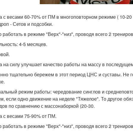
а с весами 60-70% от ПМ в многоповторном режиме ( 10-20 
дроп - Сетов и подсобки.
 работать в режиме "Верх"-"низ", проводя всего 2 трениро
льность: 4-5 месяцев.
овой.
а на силу улучшает качество работы на массу в последуще
нно тщательно бережем в этот период ЦНС и суставы. Не г
ке.
альный режим работы: чередование синглов и среднеповтор
м, если одно движение на неделе "Тяжелое". То другое обя
дов по сравнению с массонаборкой (20-30.
а с весами 75-90% от ПМ.
 работать в режиме "Верх"-"низ", проводя всего 2 трениро