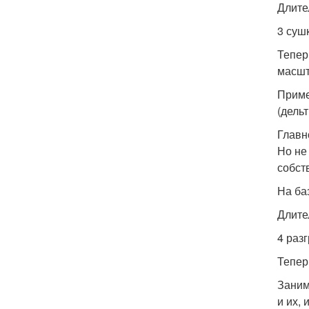
Длите
3 суш
Тепер
масшт
Приме
(дельт
Главн
Но не
собст
На ба
Длител
4 раз
Тепер
Заним
и их,