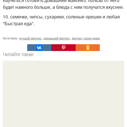
научиться готовить домашний майонез: пользы от него
будет намного больше, а блюда с ним получатся вкуснее.
10. семечки, чипсы, сухарики, соленые орешки и любая
"Быстрая еда".
Категории:
лучший фитнес
,
домашний фитнес
,
фитнес уроки дома
Читайте также
Восстановление мышц после тренировки.